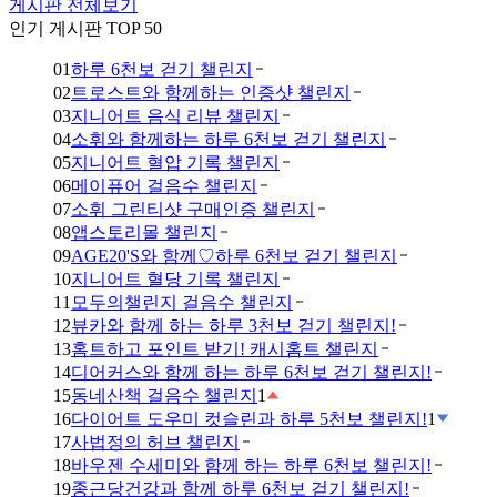
게시판 전체보기
인기 게시판 TOP 50
01
하루 6천보 걷기 챌린지
02
트로스트와 함께하는 인증샷 챌린지
03
지니어트 음식 리뷰 챌린지
04
소휘와 함께하는 하루 6천보 걷기 챌린지
05
지니어트 혈압 기록 챌린지
06
메이퓨어 걸음수 챌린지
07
소휘 그린티샷 구매인증 챌린지
08
앱스토리몰 챌린지
09
AGE20'S와 함께♡하루 6천보 걷기 챌린지
10
지니어트 혈당 기록 챌린지
11
모두의챌린지 걸음수 챌린지
12
뷰카와 함께 하는 하루 3천보 걷기 챌린지!
13
홈트하고 포인트 받기! 캐시홈트 챌린지
14
디어커스와 함께 하는 하루 6천보 걷기 챌린지!
15
동네산책 걸음수 챌린지
1
16
다이어트 도우미 컷슬린과 하루 5천보 챌린지!
1
17
사법정의 허브 챌린지
18
바우젠 수세미와 함께 하는 하루 6천보 챌린지!
19
종근당건강과 함께 하루 6천보 걷기 챌린지!