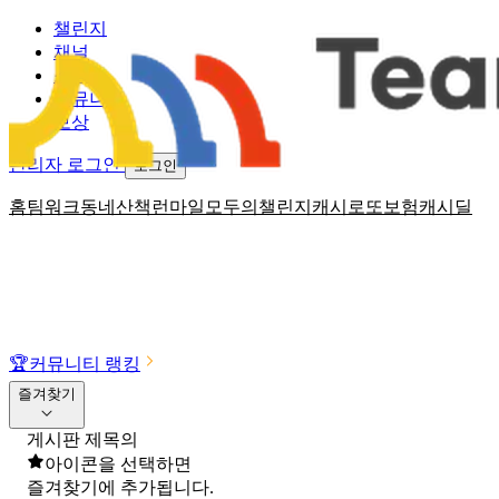
챌린지
채널
소식
커뮤니티
보상
관리자 로그인
로그인
홈
팀워크
동네산책
런마일
모두의챌린지
캐시로또
보험
캐시딜
🏆
커뮤니티 랭킹
즐겨찾기
게시판 제목의
아이콘을 선택하면
즐겨찾기에 추가됩니다.