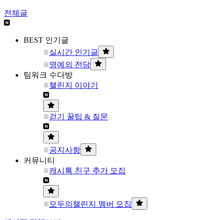
전체글
BEST 인기글
실시간 인기글
명예의 전당
팀워크 수다방
챌린지 이야기
걷기 꿀팁 & 질문
공지사항
커뮤니티
캐시톡 친구 추가 모집
모두의챌린지 멤버 모집