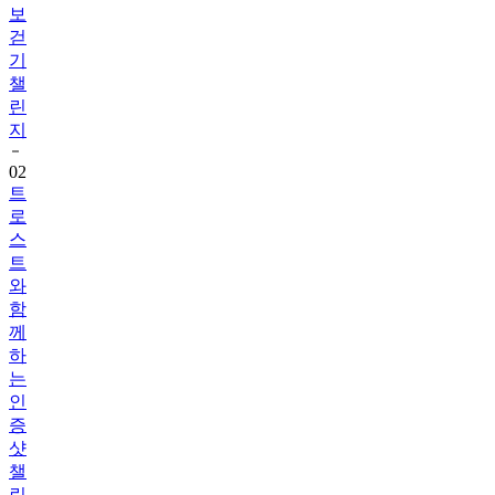
보
걷
기
챌
린
지
02
트
로
스
트
와
함
께
하
는
인
증
샷
챌
린