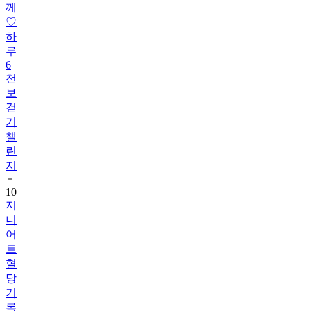
께
♡
하
루
6
천
보
걷
기
챌
린
지
10
지
니
어
트
혈
당
기
록