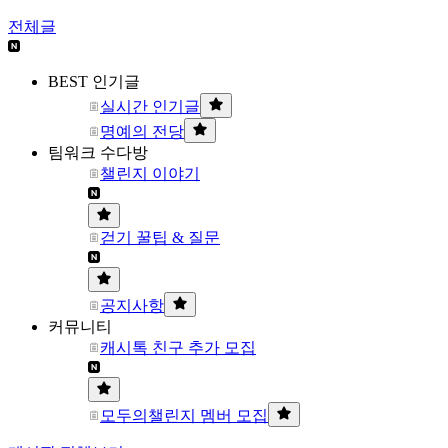
전체글
BEST 인기글
실시간 인기글
명예의 전당
팀워크 수다방
챌린지 이야기
걷기 꿀팁 & 질문
공지사항
커뮤니티
캐시톡 친구 추가 모집
모두의챌린지 멤버 모집