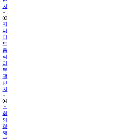
지
03
지
니
어
트
음
식
리
뷰
챌
린
지
04
소
휘
와
함
께