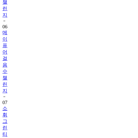
챌
린
지
06
메
이
퓨
어
걸
음
수
챌
린
지
07
소
휘
그
린
티