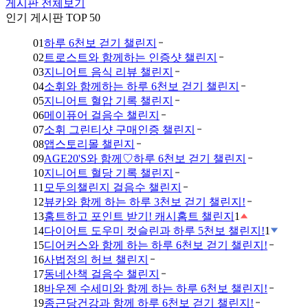
게시판 전체보기
인기 게시판 TOP 50
01
하루 6천보 걷기 챌린지
02
트로스트와 함께하는 인증샷 챌린지
03
지니어트 음식 리뷰 챌린지
04
소휘와 함께하는 하루 6천보 걷기 챌린지
05
지니어트 혈압 기록 챌린지
06
메이퓨어 걸음수 챌린지
07
소휘 그린티샷 구매인증 챌린지
08
앱스토리몰 챌린지
09
AGE20'S와 함께♡하루 6천보 걷기 챌린지
10
지니어트 혈당 기록 챌린지
11
모두의챌린지 걸음수 챌린지
12
뷰카와 함께 하는 하루 3천보 걷기 챌린지!
13
홈트하고 포인트 받기! 캐시홈트 챌린지
1
14
다이어트 도우미 컷슬린과 하루 5천보 챌린지!
1
15
디어커스와 함께 하는 하루 6천보 걷기 챌린지!
16
사법정의 허브 챌린지
17
동네산책 걸음수 챌린지
18
바우젠 수세미와 함께 하는 하루 6천보 챌린지!
19
종근당건강과 함께 하루 6천보 걷기 챌린지!