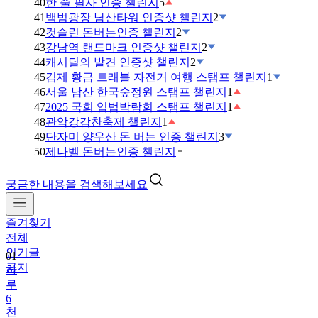
40
한 줄 필사 인증 챌린지
5
41
백범광장 남산타워 인증샷 챌린지
2
42
컷슬린 돈버는인증 챌린지
2
43
강남역 랜드마크 인증샷 챌린지
2
44
캐시딜의 발견 인증샷 챌린지
2
45
김제 황금 트래블 자전거 여행 스탬프 챌린지
1
46
서울 남산 한국숲정원 스탬프 챌린지
1
47
2025 국회 입법박람회 스탬프 챌린지
1
48
관악강감찬축제 챌린지
1
49
단자미 양우산 돈 버는 인증 챌린지
3
50
제나벨 돈버는인증 챌린지
궁금한 내용을 검색해보세요
즐겨찾기
전체
인기글
01
공지
하
루
6
천