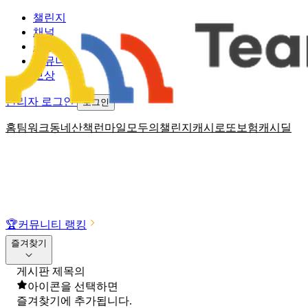
챌린지
채널
소식
커뮤니티
보상
관리자 로그인
로그인
홈
팀워크
동네산책
런마일
모두의챌린지
캐시로또
보험
캐시딜
🏆
커뮤니티 랭킹
즐겨찾기
게시판 제목의
아이콘을 선택하면
즐겨찾기에 추가됩니다.