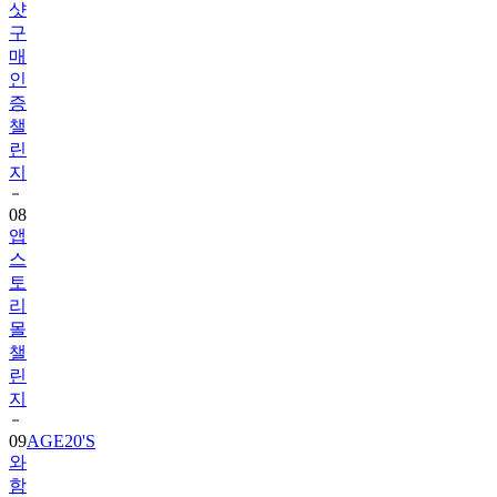
샷
구
매
인
증
챌
린
지
08
앱
스
토
리
몰
챌
린
지
09
AGE20'S
와
함