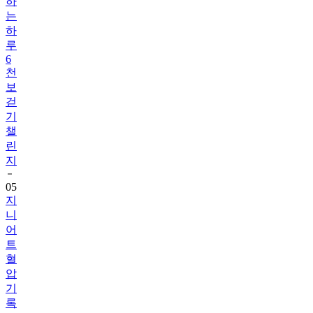
하
는
하
루
6
천
보
걷
기
챌
린
지
05
지
니
어
트
혈
압
기
록