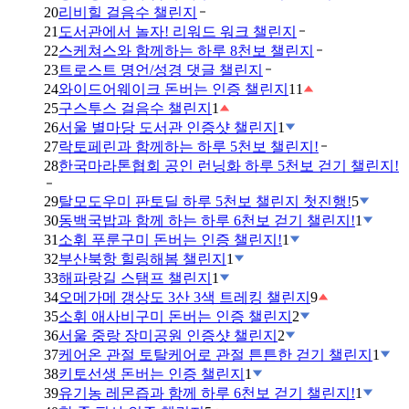
20
리비힐 걸음수 챌린지
21
도서관에서 놀자! 리워드 워크 챌린지
22
스케쳐스와 함께하는 하루 8천보 챌린지
23
트로스트 명언/성경 댓글 챌린지
24
와이드어웨이크 돈버는 인증 챌린지
11
25
구스투스 걸음수 챌린지
1
26
서울 별마당 도서관 인증샷 챌린지
1
27
락토페린과 함께하는 하루 5천보 챌린지!
28
한국마라톤협회 공인 런닝화 하루 5천보 걷기 챌린지!
29
탈모도우미 판토딜 하루 5천보 챌린지 첫진행!
5
30
동백국밥과 함께 하는 하루 6천보 걷기 챌린지!
1
31
소휘 푸룬구미 돈버는 인증 챌린지!
1
32
부산북항 힐링해봄 챌린지
1
33
해파랑길 스탬프 챌린지
1
34
오메가메 갱상도 3산 3색 트레킹 챌린지
9
35
소휘 애사비구미 돈버는 인증 챌린지
2
36
서울 중랑 장미공원 인증샷 챌린지
2
37
케어온 관절 토탈케어로 관절 튼튼한 걷기 챌린지
1
38
키토선생 돈버는 인증 챌린지
1
39
유기농 레몬즙과 함께 하루 6천보 걷기 챌린지!
1