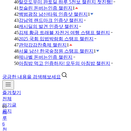
40
탈모도우미 판토딜 하루 5천보 챌린지 첫진행!
41
컷슬린 돈버는인증 챌린지
1
42
백범광장 남산타워 인증샷 챌린지
1
43
강남역 랜드마크 인증샷 챌린지
44
캐시딜의 발견 인증샷 챌린지
45
김제 황금 트래블 자전거 여행 스탬프 챌린지
46
2025 국회 입법박람회 스탬프 챌린지
47
관악강감찬축제 챌린지
1
48
서울 남산 한국숲정원 스탬프 챌린지
1
49
제나벨 돈버는인증 챌린지
50
아침밥 먹고 인증하자! 모두의 아침밥 챌린지
궁금한 내용을 검색해보세요
즐겨찾기
01
전체
하
인기글
루
공지
6
천
보