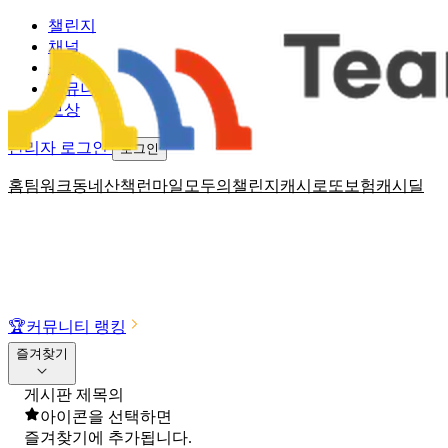
챌린지
채널
소식
커뮤니티
보상
관리자 로그인
로그인
홈
팀워크
동네산책
런마일
모두의챌린지
캐시로또
보험
캐시딜
🏆
커뮤니티 랭킹
즐겨찾기
게시판 제목의
아이콘을 선택하면
즐겨찾기에 추가됩니다.