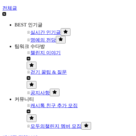
전체글
BEST 인기글
실시간 인기글
명예의 전당
팀워크 수다방
챌린지 이야기
걷기 꿀팁 & 질문
공지사항
커뮤니티
캐시톡 친구 추가 모집
모두의챌린지 멤버 모집