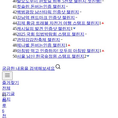
40
탈모도우미 판토딜 하루 5천보 챌린지 첫진행!
41
컷슬린 돈버는인증 챌린지
42
백범광장 남산타워 인증샷 챌린지
43
강남역 랜드마크 인증샷 챌린지
44
김제 황금 트래블 자전거 여행 스탬프 챌린지
1
45
캐시딜의 발견 인증샷 챌린지
1
46
2025 국회 입법박람회 스탬프 챌린지
47
관악강감찬축제 챌린지
48
제나벨 돈버는인증 챌린지
1
49
아침밥 먹고 인증하자! 모두의 아침밥 챌린지
1
50
서울 남산 한국숲정원 스탬프 챌린지
2
궁금한 내용을 검색해보세요
즐겨찾기
01
전체
하
인기글
루
공지
6
천
보
걷