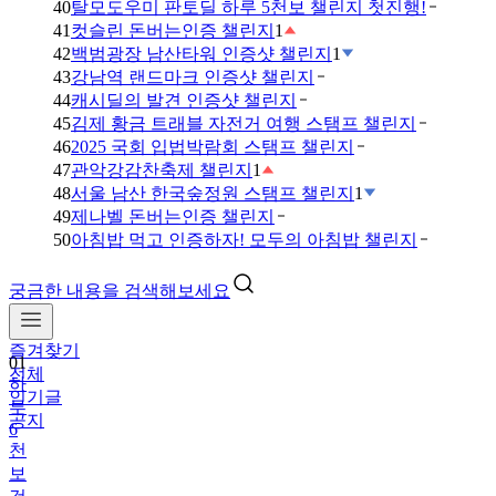
40
탈모도우미 판토딜 하루 5천보 챌린지 첫진행!
41
컷슬린 돈버는인증 챌린지
1
42
백범광장 남산타워 인증샷 챌린지
1
43
강남역 랜드마크 인증샷 챌린지
44
캐시딜의 발견 인증샷 챌린지
45
김제 황금 트래블 자전거 여행 스탬프 챌린지
46
2025 국회 입법박람회 스탬프 챌린지
47
관악강감찬축제 챌린지
1
48
서울 남산 한국숲정원 스탬프 챌린지
1
49
제나벨 돈버는인증 챌린지
50
아침밥 먹고 인증하자! 모두의 아침밥 챌린지
궁금한 내용을 검색해보세요
즐겨찾기
01
전체
하
인기글
루
공지
6
천
보