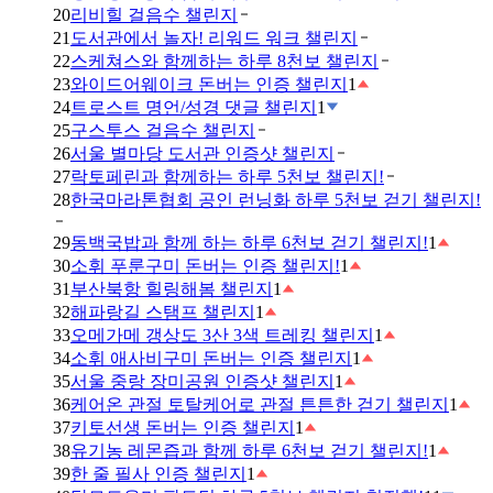
20
리비힐 걸음수 챌린지
21
도서관에서 놀자! 리워드 워크 챌린지
22
스케쳐스와 함께하는 하루 8천보 챌린지
23
와이드어웨이크 돈버는 인증 챌린지
1
24
트로스트 명언/성경 댓글 챌린지
1
25
구스투스 걸음수 챌린지
26
서울 별마당 도서관 인증샷 챌린지
27
락토페린과 함께하는 하루 5천보 챌린지!
28
한국마라톤협회 공인 런닝화 하루 5천보 걷기 챌린지!
29
동백국밥과 함께 하는 하루 6천보 걷기 챌린지!
1
30
소휘 푸룬구미 돈버는 인증 챌린지!
1
31
부산북항 힐링해봄 챌린지
1
32
해파랑길 스탬프 챌린지
1
33
오메가메 갱상도 3산 3색 트레킹 챌린지
1
34
소휘 애사비구미 돈버는 인증 챌린지
1
35
서울 중랑 장미공원 인증샷 챌린지
1
36
케어온 관절 토탈케어로 관절 튼튼한 걷기 챌린지
1
37
키토선생 돈버는 인증 챌린지
1
38
유기농 레몬즙과 함께 하루 6천보 걷기 챌린지!
1
39
한 줄 필사 인증 챌린지
1