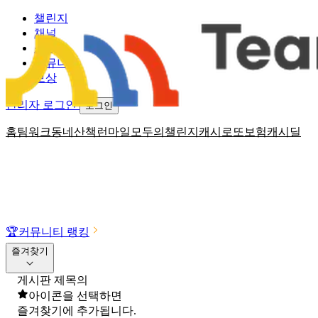
챌린지
채널
소식
커뮤니티
보상
관리자 로그인
로그인
홈
팀워크
동네산책
런마일
모두의챌린지
캐시로또
보험
캐시딜
🏆
커뮤니티 랭킹
즐겨찾기
게시판 제목의
아이콘을 선택하면
즐겨찾기에 추가됩니다.