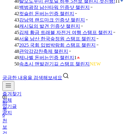
40
탈모도우미 판토딜 하루 5천보 챌린지 첫진행!
11
41
백범광장 남산타워 인증샷 챌린지
42
컷슬린 돈버는인증 챌린지
43
강남역 랜드마크 인증샷 챌린지
44
캐시딜의 발견 인증샷 챌린지
45
김제 황금 트래블 자전거 여행 스탬프 챌린지
46
서울 남산 한국숲정원 스탬프 챌린지
47
2025 국회 입법박람회 스탬프 챌린지
48
관악강감찬축제 챌린지
49
제나벨 돈버는인증 챌린지
1
50
속초시 맨발걷기길 스탬프 챌린지
NEW
궁금한 내용을 검색해보세요
즐겨찾기
01
전체
하
인기글
루
공지
6
천
보
걷