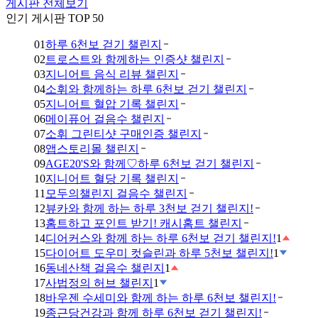
게시판 전체보기
인기 게시판 TOP 50
01
하루 6천보 걷기 챌린지
02
트로스트와 함께하는 인증샷 챌린지
03
지니어트 음식 리뷰 챌린지
04
소휘와 함께하는 하루 6천보 걷기 챌린지
05
지니어트 혈압 기록 챌린지
06
메이퓨어 걸음수 챌린지
07
소휘 그린티샷 구매인증 챌린지
08
앱스토리몰 챌린지
09
AGE20'S와 함께♡하루 6천보 걷기 챌린지
10
지니어트 혈당 기록 챌린지
11
모두의챌린지 걸음수 챌린지
12
뷰카와 함께 하는 하루 3천보 걷기 챌린지!
13
홈트하고 포인트 받기! 캐시홈트 챌린지
14
디어커스와 함께 하는 하루 6천보 걷기 챌린지!
1
15
다이어트 도우미 컷슬린과 하루 5천보 챌린지!
1
16
동네산책 걸음수 챌린지
1
17
사법정의 허브 챌린지
1
18
바우젠 수세미와 함께 하는 하루 6천보 챌린지!
19
종근당건강과 함께 하루 6천보 걷기 챌린지!