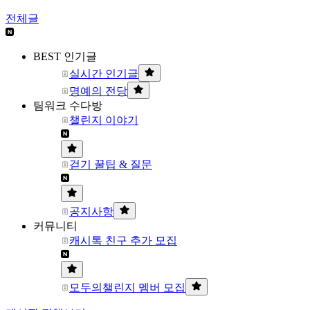
전체글
BEST 인기글
실시간 인기글
명예의 전당
팀워크 수다방
챌린지 이야기
걷기 꿀팁 & 질문
공지사항
커뮤니티
캐시톡 친구 추가 모집
모두의챌린지 멤버 모집