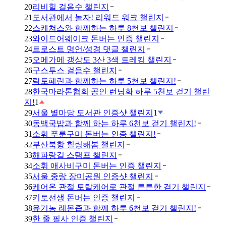
20
리비힐 걸음수 챌린지
21
도서관에서 놀자! 리워드 워크 챌린지
22
스케쳐스와 함께하는 하루 8천보 챌린지
23
와이드어웨이크 돈버는 인증 챌린지
24
트로스트 명언/성경 댓글 챌린지
25
오메가메 갱상도 3산 3색 트레킹 챌린지
26
구스투스 걸음수 챌린지
27
락토페린과 함께하는 하루 5천보 챌린지!
28
한국마라톤협회 공인 런닝화 하루 5천보 걷기 챌린
지!
1
29
서울 별마당 도서관 인증샷 챌린지
1
30
동백국밥과 함께 하는 하루 6천보 걷기 챌린지!
31
소휘 푸룬구미 돈버는 인증 챌린지!
32
부산북항 힐링해봄 챌린지
33
해파랑길 스탬프 챌린지
34
소휘 애사비구미 돈버는 인증 챌린지
35
서울 중랑 장미공원 인증샷 챌린지
36
케어온 관절 토탈케어로 관절 튼튼한 걷기 챌린지
37
키토선생 돈버는 인증 챌린지
38
유기농 레몬즙과 함께 하루 6천보 걷기 챌린지!
39
한 줄 필사 인증 챌린지