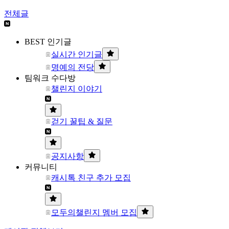
전체글
BEST 인기글
실시간 인기글
명예의 전당
팀워크 수다방
챌린지 이야기
걷기 꿀팁 & 질문
공지사항
커뮤니티
캐시톡 친구 추가 모집
모두의챌린지 멤버 모집