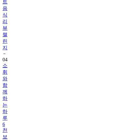
식
리
뷰
챌
린
지
04
소
휘
와
함
께
하
는
하
루
6
천
보
걷
기