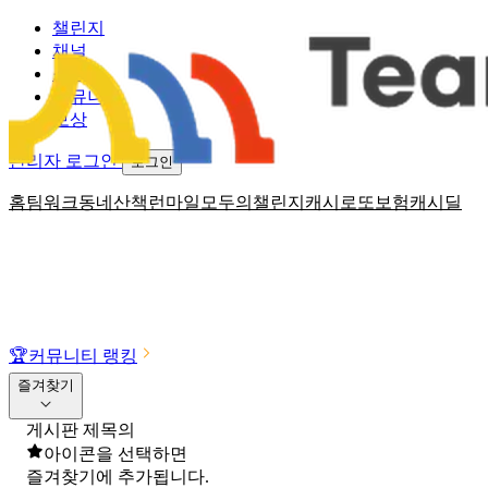
챌린지
채널
소식
커뮤니티
보상
관리자 로그인
로그인
홈
팀워크
동네산책
런마일
모두의챌린지
캐시로또
보험
캐시딜
🏆
커뮤니티 랭킹
즐겨찾기
게시판 제목의
아이콘을 선택하면
즐겨찾기에 추가됩니다.