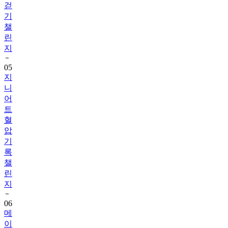
챌
린
지
05
지
니
어
트
혈
압
기
록
챌
린
지
06
메
이
퓨
어