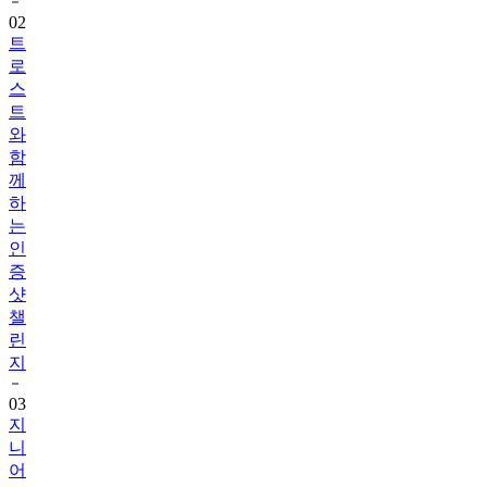
트
로
스
트
와
함
께
하
는
인
증
샷
챌
린
지
03
지
니
어
트
음