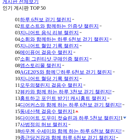
게시판 전체보기
인기 게시판 TOP 50
01
하루 6천보 걷기 챌린지
02
트로스트와 함께하는 인증샷 챌린지
03
지니어트 음식 리뷰 챌린지
04
소휘와 함께하는 하루 6천보 걷기 챌린지
05
지니어트 혈압 기록 챌린지
06
메이퓨어 걸음수 챌린지
07
소휘 그린티샷 구매인증 챌린지
08
앱스토리몰 챌린지
09
AGE20'S와 함께♡하루 6천보 걷기 챌린지
10
지니어트 혈당 기록 챌린지
11
모두의챌린지 걸음수 챌린지
12
뷰카와 함께 하는 하루 3천보 걷기 챌린지!
13
홈트하고 포인트 받기! 캐시홈트 챌린지
14
디어커스와 함께 하는 하루 6천보 걷기 챌린지!
15
동네산책 걸음수 챌린지
1
16
다이어트 도우미 컷슬린과 하루 5천보 챌린지!
1
17
사법정의 허브 챌린지
18
바우젠 수세미와 함께 하는 하루 6천보 챌린지!
19
종근당건강과 함께 하루 6천보 걷기 챌린지!