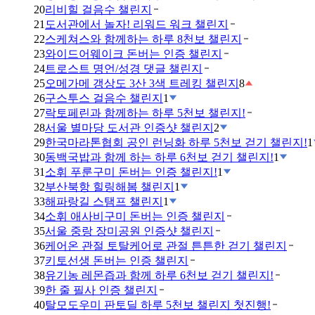
20
리비힐 걸음수 챌린지
21
도서관에서 놀자! 리워드 워크 챌린지
22
스케쳐스와 함께하는 하루 8천보 챌린지
23
와이드어웨이크 돈버는 인증 챌린지
24
트로스트 명언/성경 댓글 챌린지
25
오메가메 갱상도 3산 3색 트레킹 챌린지
8
26
구스투스 걸음수 챌린지
1
27
락토페린과 함께하는 하루 5천보 챌린지!
28
서울 별마당 도서관 인증샷 챌린지
2
29
한국마라톤협회 공인 런닝화 하루 5천보 걷기 챌린지!
1
30
동백국밥과 함께 하는 하루 6천보 걷기 챌린지!
1
31
소휘 푸룬구미 돈버는 인증 챌린지!
1
32
부산북항 힐링해봄 챌린지
1
33
해파랑길 스탬프 챌린지
1
34
소휘 애사비구미 돈버는 인증 챌린지
35
서울 중랑 장미공원 인증샷 챌린지
36
케어온 관절 토탈케어로 관절 튼튼한 걷기 챌린지
37
키토선생 돈버는 인증 챌린지
38
유기농 레몬즙과 함께 하루 6천보 걷기 챌린지!
39
한 줄 필사 인증 챌린지
40
탈모도우미 판토딜 하루 5천보 챌린지 첫진행!