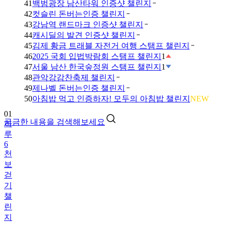
41
백범광장 남산타워 인증샷 챌린지
42
컷슬린 돈버는인증 챌린지
43
강남역 랜드마크 인증샷 챌린지
44
캐시딜의 발견 인증샷 챌린지
45
김제 황금 트래블 자전거 여행 스탬프 챌린지
46
2025 국회 입법박람회 스탬프 챌린지
1
47
서울 남산 한국숲정원 스탬프 챌린지
1
48
관악강감찬축제 챌린지
49
제나벨 돈버는인증 챌린지
01
50
아침밥 먹고 인증하자! 모두의 아침밥 챌린지
NEW
하
루
궁금한 내용을 검색해보세요
6
천
보
걷
기
챌
린
지
02