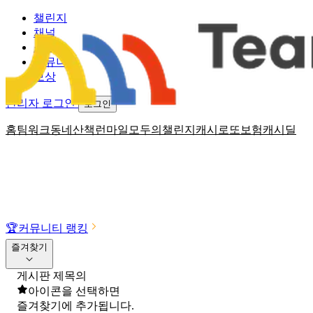
챌린지
채널
소식
커뮤니티
보상
관리자 로그인
로그인
홈
팀워크
동네산책
런마일
모두의챌린지
캐시로또
보험
캐시딜
🏆
커뮤니티 랭킹
즐겨찾기
게시판 제목의
아이콘을 선택하면
즐겨찾기에 추가됩니다.