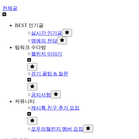
전체글
BEST 인기글
실시간 인기글
명예의 전당
팀워크 수다방
챌린지 이야기
걷기 꿀팁 & 질문
공지사항
커뮤니티
캐시톡 친구 추가 모집
모두의챌린지 멤버 모집