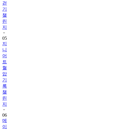
챌
린
지
05
지
니
어
트
혈
압
기
록
챌
린
지
06
메
이
퓨
어