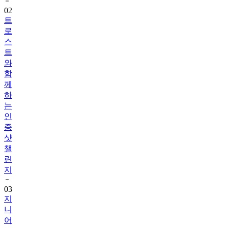
트
로
스
트
와
함
께
하
는
인
증
샷
챌
린
지
03
지
니
어
트
음