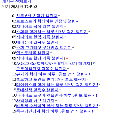
게시판 전체보기
인기 게시판 TOP 50
01
하루 6천보 걷기 챌린지
02
트로스트와 함께하는 인증샷 챌린지
03
지니어트 음식 리뷰 챌린지
04
소휘와 함께하는 하루 6천보 걷기 챌린지
05
지니어트 혈압 기록 챌린지
06
메이퓨어 걸음수 챌린지
07
소휘 그린티샷 구매인증 챌린지
08
앱스토리몰 챌린지
09
지니어트 혈당 기록 챌린지
1
10
AGE20'S와 함께♡하루 6천보 걷기 챌린지
1
11
모두의챌린지 걸음수 챌린지
12
뷰카와 함께 하는 하루 3천보 걷기 챌린지!
13
홈트하고 포인트 받기! 캐시홈트 챌린지
14
디어커스와 함께 하는 하루 6천보 걷기 챌린지!
15
동네산책 걸음수 챌린지
16
다이어트 도우미 컷슬린과 하루 5천보 챌린지!
17
사법정의 허브 챌린지
18
바우젠 수세미와 함께 하는 하루 6천보 챌린지!
19
종근당건강과 함께 하루 6천보 걷기 챌린지!