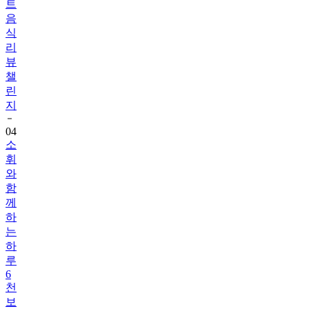
식
리
뷰
챌
린
지
04
소
휘
와
함
께
하
는
하
루
6
천
보
걷
기