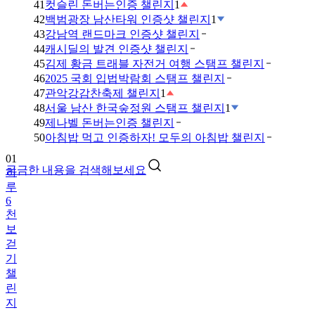
41
컷슬린 돈버는인증 챌린지
1
42
백범광장 남산타워 인증샷 챌린지
1
43
강남역 랜드마크 인증샷 챌린지
44
캐시딜의 발견 인증샷 챌린지
45
김제 황금 트래블 자전거 여행 스탬프 챌린지
46
2025 국회 입법박람회 스탬프 챌린지
47
관악강감찬축제 챌린지
1
48
서울 남산 한국숲정원 스탬프 챌린지
1
49
제나벨 돈버는인증 챌린지
01
50
아침밥 먹고 인증하자! 모두의 아침밥 챌린지
하
루
궁금한 내용을 검색해보세요
6
천
보
걷
기
챌
린
지
02