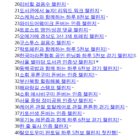
20
리비힐 걸음수 챌린지
21
도서관에서 놀자! 리워드 워크 챌린지
22
스케쳐스와 함께하는 하루 8천보 챌린지
23
와이드어웨이크 돈버는 인증 챌린지
24
트로스트 명언/성경 댓글 챌린지
25
오메가메 갱상도 3산 3색 트레킹 챌린지
26
구스투스 걸음수 챌린지
27
락토페린과 함께하는 하루 5천보 챌린지!
28
한국마라톤협회 공인 런닝화 하루 5천보 걷기 챌린지!
1
29
서울 별마당 도서관 인증샷 챌린지
1
30
동백국밥과 함께 하는 하루 6천보 걷기 챌린지!
31
소휘 푸룬구미 돈버는 인증 챌린지!
32
부산북항 힐링해봄 챌린지
33
해파랑길 스탬프 챌린지
34
소휘 애사비구미 돈버는 인증 챌린지
35
서울 중랑 장미공원 인증샷 챌린지
36
케어온 관절 토탈케어로 관절 튼튼한 걷기 챌린지
37
키토선생 돈버는 인증 챌린지
38
유기농 레몬즙과 함께 하루 6천보 걷기 챌린지!
39
한 줄 필사 인증 챌린지
40
탈모도우미 판토딜 하루 5천보 챌린지 첫진행!