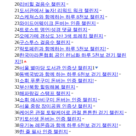
20
리비힐 걸음수 챌린지
21
도서관에서 놀자! 리워드 워크 챌린지
22
스케쳐스와 함께하는 하루 8천보 챌린지
23
와이드어웨이크 돈버는 인증 챌린지
24
트로스트 명언/성경 댓글 챌린지
25
오메가메 갱상도 3산 3색 트레킹 챌린지
26
구스투스 걸음수 챌린지
27
락토페린과 함께하는 하루 5천보 챌린지!
28
한국마라톤협회 공인 런닝화 하루 5천보 걷기 챌린
지!
1
29
서울 별마당 도서관 인증샷 챌린지
1
30
동백국밥과 함께 하는 하루 6천보 걷기 챌린지!
31
소휘 푸룬구미 돈버는 인증 챌린지!
32
부산북항 힐링해봄 챌린지
33
해파랑길 스탬프 챌린지
34
소휘 애사비구미 돈버는 인증 챌린지
35
서울 중랑 장미공원 인증샷 챌린지
36
케어온 관절 토탈케어로 관절 튼튼한 걷기 챌린지
37
키토선생 돈버는 인증 챌린지
38
유기농 레몬즙과 함께 하루 6천보 걷기 챌린지!
39
한 줄 필사 인증 챌린지