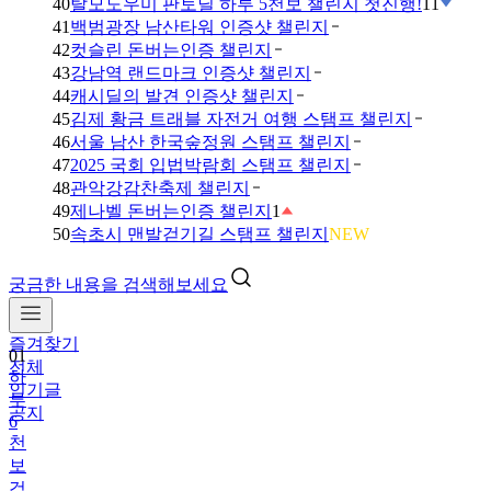
40
탈모도우미 판토딜 하루 5천보 챌린지 첫진행!
11
41
백범광장 남산타워 인증샷 챌린지
42
컷슬린 돈버는인증 챌린지
43
강남역 랜드마크 인증샷 챌린지
44
캐시딜의 발견 인증샷 챌린지
45
김제 황금 트래블 자전거 여행 스탬프 챌린지
46
서울 남산 한국숲정원 스탬프 챌린지
47
2025 국회 입법박람회 스탬프 챌린지
48
관악강감찬축제 챌린지
49
제나벨 돈버는인증 챌린지
1
50
속초시 맨발걷기길 스탬프 챌린지
NEW
궁금한 내용을 검색해보세요
즐겨찾기
01
전체
하
인기글
루
공지
6
천
보
걷