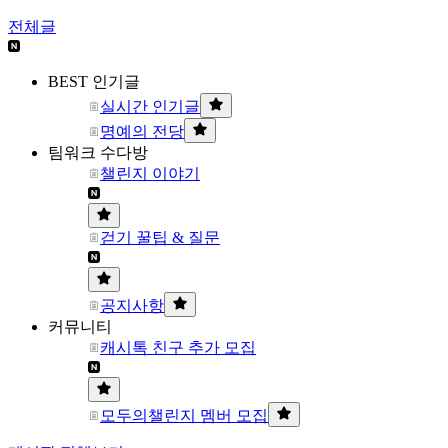
전체글
BEST 인기글
실시간 인기글
명예의 전당
팀워크 수다방
챌린지 이야기
걷기 꿀팁 & 질문
공지사항
커뮤니티
캐시톡 친구 추가 모집
모두의챌린지 멤버 모집