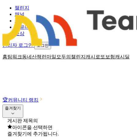
챌린지
채널
소식
커뮤니티
보상
관리자 로그인
로그인
홈
팀워크
동네산책
런마일
모두의챌린지
캐시로또
보험
캐시딜
🏆
커뮤니티 랭킹
즐겨찾기
게시판 제목의
아이콘을 선택하면
즐겨찾기에 추가됩니다.