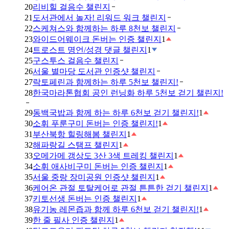
20
리비힐 걸음수 챌린지
21
도서관에서 놀자! 리워드 워크 챌린지
22
스케쳐스와 함께하는 하루 8천보 챌린지
23
와이드어웨이크 돈버는 인증 챌린지
1
24
트로스트 명언/성경 댓글 챌린지
1
25
구스투스 걸음수 챌린지
26
서울 별마당 도서관 인증샷 챌린지
27
락토페린과 함께하는 하루 5천보 챌린지!
28
한국마라톤협회 공인 런닝화 하루 5천보 걷기 챌린지!
29
동백국밥과 함께 하는 하루 6천보 걷기 챌린지!
1
30
소휘 푸룬구미 돈버는 인증 챌린지!
1
31
부산북항 힐링해봄 챌린지
1
32
해파랑길 스탬프 챌린지
1
33
오메가메 갱상도 3산 3색 트레킹 챌린지
1
34
소휘 애사비구미 돈버는 인증 챌린지
1
35
서울 중랑 장미공원 인증샷 챌린지
1
36
케어온 관절 토탈케어로 관절 튼튼한 걷기 챌린지
1
37
키토선생 돈버는 인증 챌린지
1
38
유기농 레몬즙과 함께 하루 6천보 걷기 챌린지!
1
39
한 줄 필사 인증 챌린지
1