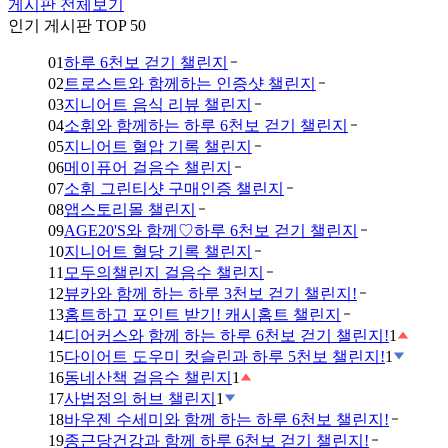
게시판 전체보기
인기 게시판 TOP 50
01
하루 6천보 걷기 챌린지
02
트로스트와 함께하는 인증샷 챌린지
03
지니어트 음식 리뷰 챌린지
04
소휘와 함께하는 하루 6천보 걷기 챌린지
05
지니어트 혈압 기록 챌린지
06
메이퓨어 걸음수 챌린지
07
소휘 그린티샷 구매인증 챌린지
08
앱스토리몰 챌린지
09
AGE20'S와 함께♡하루 6천보 걷기 챌린지
10
지니어트 혈당 기록 챌린지
11
모두의챌린지 걸음수 챌린지
12
뷰카와 함께 하는 하루 3천보 걷기 챌린지!
13
홈트하고 포인트 받기! 캐시홈트 챌린지
14
디어커스와 함께 하는 하루 6천보 걷기 챌린지!
1
15
다이어트 도우미 컷슬린과 하루 5천보 챌린지!
1
16
동네산책 걸음수 챌린지
1
17
사법정의 허브 챌린지
1
18
바우젠 수세미와 함께 하는 하루 6천보 챌린지!
19
종근당건강과 함께 하루 6천보 걷기 챌린지!