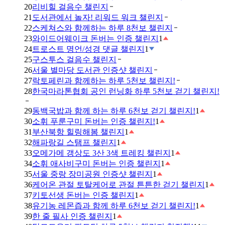
20
리비힐 걸음수 챌린지
21
도서관에서 놀자! 리워드 워크 챌린지
22
스케쳐스와 함께하는 하루 8천보 챌린지
23
와이드어웨이크 돈버는 인증 챌린지
1
24
트로스트 명언/성경 댓글 챌린지
1
25
구스투스 걸음수 챌린지
26
서울 별마당 도서관 인증샷 챌린지
27
락토페린과 함께하는 하루 5천보 챌린지!
28
한국마라톤협회 공인 런닝화 하루 5천보 걷기 챌린지!
29
동백국밥과 함께 하는 하루 6천보 걷기 챌린지!
1
30
소휘 푸룬구미 돈버는 인증 챌린지!
1
31
부산북항 힐링해봄 챌린지
1
32
해파랑길 스탬프 챌린지
1
33
오메가메 갱상도 3산 3색 트레킹 챌린지
1
34
소휘 애사비구미 돈버는 인증 챌린지
1
35
서울 중랑 장미공원 인증샷 챌린지
1
36
케어온 관절 토탈케어로 관절 튼튼한 걷기 챌린지
1
37
키토선생 돈버는 인증 챌린지
1
38
유기농 레몬즙과 함께 하루 6천보 걷기 챌린지!
1
39
한 줄 필사 인증 챌린지
1