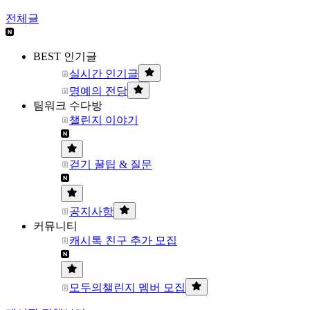
전체글
BEST 인기글
실시간 인기글
명예의 전당
팀워크 수다방
챌린지 이야기
걷기 꿀팁 & 질문
공지사항
커뮤니티
캐시톡 친구 추가 모집
모두의챌린지 멤버 모집