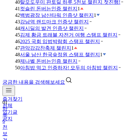
40
탈모도우미 판토딜 하루 5천보 챌린지 첫진행!
41
컷슬린 돈버는인증 챌린지
1
42
백범광장 남산타워 인증샷 챌린지
1
43
강남역 랜드마크 인증샷 챌린지
44
캐시딜의 발견 인증샷 챌린지
45
김제 황금 트래블 자전거 여행 스탬프 챌린지
46
2025 국회 입법박람회 스탬프 챌린지
47
관악강감찬축제 챌린지
1
48
서울 남산 한국숲정원 스탬프 챌린지
1
49
제나벨 돈버는인증 챌린지
50
아침밥 먹고 인증하자! 모두의 아침밥 챌린지
궁금한 내용을 검색해보세요
즐겨찾기
01
전체
하
인기글
루
공지
6
천
보