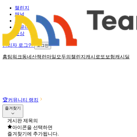
챌린지
채널
소식
커뮤니티
보상
관리자 로그인
로그인
홈
팀워크
동네산책
런마일
모두의챌린지
캐시로또
보험
캐시딜
🏆
커뮤니티 랭킹
즐겨찾기
게시판 제목의
아이콘을 선택하면
즐겨찾기에 추가됩니다.