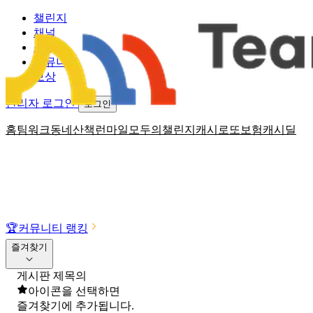
챌린지
채널
소식
커뮤니티
보상
관리자 로그인
로그인
홈
팀워크
동네산책
런마일
모두의챌린지
캐시로또
보험
캐시딜
🏆
커뮤니티 랭킹
즐겨찾기
게시판 제목의
아이콘을 선택하면
즐겨찾기에 추가됩니다.