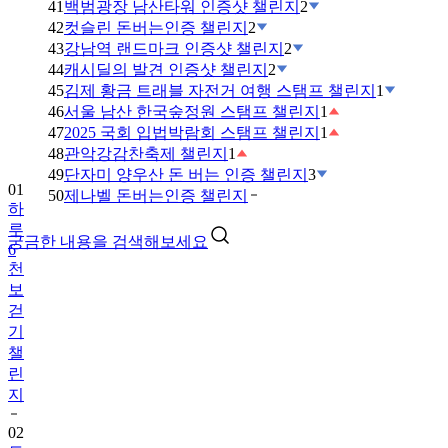
41
백범광장 남산타워 인증샷 챌린지
2
42
컷슬린 돈버는인증 챌린지
2
43
강남역 랜드마크 인증샷 챌린지
2
44
캐시딜의 발견 인증샷 챌린지
2
45
김제 황금 트래블 자전거 여행 스탬프 챌린지
1
46
서울 남산 한국숲정원 스탬프 챌린지
1
47
2025 국회 입법박람회 스탬프 챌린지
1
48
관악강감찬축제 챌린지
1
49
단자미 양우산 돈 버는 인증 챌린지
3
01
50
제나벨 돈버는인증 챌린지
하
루
궁금한 내용을 검색해보세요
6
천
보
걷
기
챌
린
지
02