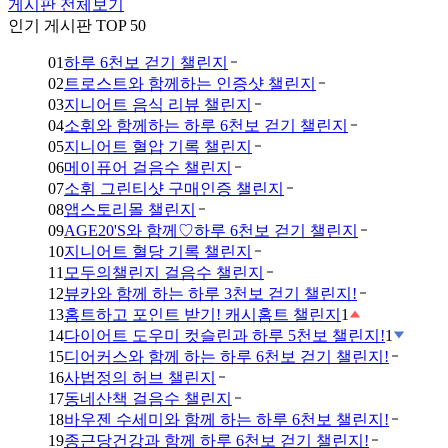
게시판 전체보기
인기 게시판 TOP 50
01
하루 6천보 걷기 챌린지
02
트로스트와 함께하는 인증샷 챌린지
03
지니어트 음식 리뷰 챌린지
04
소휘와 함께하는 하루 6천보 걷기 챌린지
05
지니어트 혈압 기록 챌린지
06
메이퓨어 걸음수 챌린지
07
소휘 그린티샷 구매인증 챌린지
08
앱스토리몰 챌린지
09
AGE20'S와 함께♡하루 6천보 걷기 챌린지
10
지니어트 혈당 기록 챌린지
11
모두의챌린지 걸음수 챌린지
12
뷰카와 함께 하는 하루 3천보 걷기 챌린지!
13
홈트하고 포인트 받기! 캐시홈트 챌린지
1
14
다이어트 도우미 컷슬린과 하루 5천보 챌린지!
1
15
디어커스와 함께 하는 하루 6천보 걷기 챌린지!
16
사법정의 허브 챌린지
17
동네산책 걸음수 챌린지
18
바우젠 수세미와 함께 하는 하루 6천보 챌린지!
19
종근당건강과 함께 하루 6천보 걷기 챌린지!