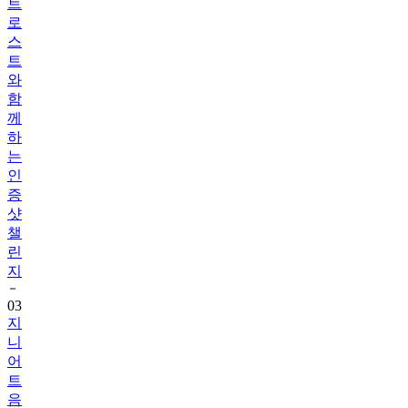
트
로
스
트
와
함
께
하
는
인
증
샷
챌
린
지
03
지
니
어
트
음