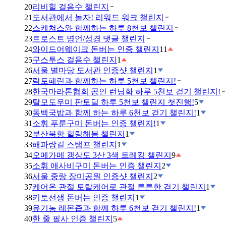
20
리비힐 걸음수 챌린지
21
도서관에서 놀자! 리워드 워크 챌린지
22
스케쳐스와 함께하는 하루 8천보 챌린지
23
트로스트 명언/성경 댓글 챌린지
24
와이드어웨이크 돈버는 인증 챌린지
11
25
구스투스 걸음수 챌린지
1
26
서울 별마당 도서관 인증샷 챌린지
1
27
락토페린과 함께하는 하루 5천보 챌린지!
28
한국마라톤협회 공인 런닝화 하루 5천보 걷기 챌린지!
29
탈모도우미 판토딜 하루 5천보 챌린지 첫진행!
5
30
동백국밥과 함께 하는 하루 6천보 걷기 챌린지!
1
31
소휘 푸룬구미 돈버는 인증 챌린지!
1
32
부산북항 힐링해봄 챌린지
1
33
해파랑길 스탬프 챌린지
1
34
오메가메 갱상도 3산 3색 트레킹 챌린지
9
35
소휘 애사비구미 돈버는 인증 챌린지
2
36
서울 중랑 장미공원 인증샷 챌린지
2
37
케어온 관절 토탈케어로 관절 튼튼한 걷기 챌린지
1
38
키토선생 돈버는 인증 챌린지
1
39
유기농 레몬즙과 함께 하루 6천보 걷기 챌린지!
1
40
한 줄 필사 인증 챌린지
5