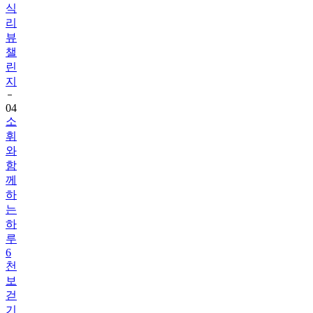
식
리
뷰
챌
린
지
04
소
휘
와
함
께
하
는
하
루
6
천
보
걷
기