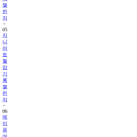
챌
린
지
05
지
니
어
트
혈
압
기
록
챌
린
지
06
메
이
퓨
어