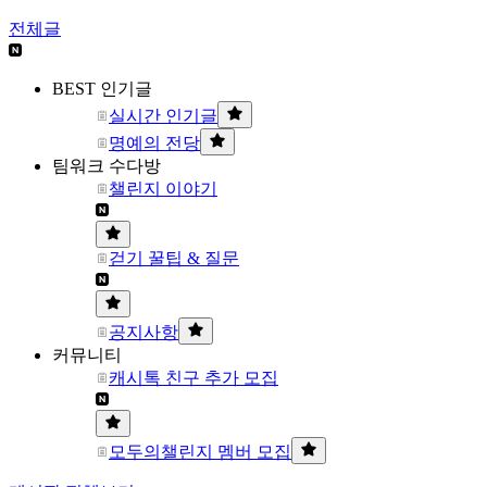
전체글
BEST 인기글
실시간 인기글
명예의 전당
팀워크 수다방
챌린지 이야기
걷기 꿀팁 & 질문
공지사항
커뮤니티
캐시톡 친구 추가 모집
모두의챌린지 멤버 모집