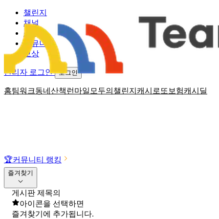
챌린지
채널
소식
커뮤니티
보상
관리자 로그인
로그인
홈
팀워크
동네산책
런마일
모두의챌린지
캐시로또
보험
캐시딜
🏆
커뮤니티 랭킹
즐겨찾기
게시판 제목의
아이콘을 선택하면
즐겨찾기에 추가됩니다.