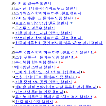
20
리비힐 걸음수 챌린지
21
도서관에서 놀자! 리워드 워크 챌린지
22
스케쳐스와 함께하는 하루 8천보 챌린지
23
와이드어웨이크 돈버는 인증 챌린지
1
24
트로스트 명언/성경 댓글 챌린지
1
25
구스투스 걸음수 챌린지
26
서울 별마당 도서관 인증샷 챌린지
27
락토페린과 함께하는 하루 5천보 챌린지!
28
한국마라톤협회 공인 런닝화 하루 5천보 걷기 챌린지!
29
동백국밥과 함께 하는 하루 6천보 걷기 챌린지!
1
30
소휘 푸룬구미 돈버는 인증 챌린지!
1
31
부산북항 힐링해봄 챌린지
1
32
해파랑길 스탬프 챌린지
1
33
오메가메 갱상도 3산 3색 트레킹 챌린지
1
34
소휘 애사비구미 돈버는 인증 챌린지
1
35
서울 중랑 장미공원 인증샷 챌린지
1
36
케어온 관절 토탈케어로 관절 튼튼한 걷기 챌린지
1
37
키토선생 돈버는 인증 챌린지
1
38
유기농 레몬즙과 함께 하루 6천보 걷기 챌린지!
1
39
한 줄 필사 인증 챌린지
1