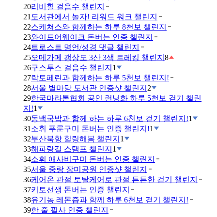
20
리비힐 걸음수 챌린지
21
도서관에서 놀자! 리워드 워크 챌린지
22
스케쳐스와 함께하는 하루 8천보 챌린지
23
와이드어웨이크 돈버는 인증 챌린지
24
트로스트 명언/성경 댓글 챌린지
25
오메가메 갱상도 3산 3색 트레킹 챌린지
8
26
구스투스 걸음수 챌린지
1
27
락토페린과 함께하는 하루 5천보 챌린지!
28
서울 별마당 도서관 인증샷 챌린지
2
29
한국마라톤협회 공인 런닝화 하루 5천보 걷기 챌린
지!
1
30
동백국밥과 함께 하는 하루 6천보 걷기 챌린지!
1
31
소휘 푸룬구미 돈버는 인증 챌린지!
1
32
부산북항 힐링해봄 챌린지
1
33
해파랑길 스탬프 챌린지
1
34
소휘 애사비구미 돈버는 인증 챌린지
35
서울 중랑 장미공원 인증샷 챌린지
36
케어온 관절 토탈케어로 관절 튼튼한 걷기 챌린지
37
키토선생 돈버는 인증 챌린지
38
유기농 레몬즙과 함께 하루 6천보 걷기 챌린지!
39
한 줄 필사 인증 챌린지