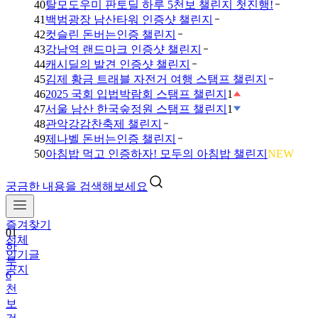
40
탈모도우미 판토딜 하루 5천보 챌린지 첫진행!
41
백범광장 남산타워 인증샷 챌린지
42
컷슬린 돈버는인증 챌린지
43
강남역 랜드마크 인증샷 챌린지
44
캐시딜의 발견 인증샷 챌린지
45
김제 황금 트래블 자전거 여행 스탬프 챌린지
46
2025 국회 입법박람회 스탬프 챌린지
1
47
서울 남산 한국숲정원 스탬프 챌린지
1
48
관악강감찬축제 챌린지
49
제나벨 돈버는인증 챌린지
50
아침밥 먹고 인증하자! 모두의 아침밥 챌린지
NEW
궁금한 내용을 검색해보세요
즐겨찾기
01
전체
하
인기글
루
공지
6
천
보