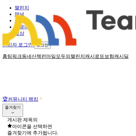
챌린지
채널
소식
커뮤니티
보상
관리자 로그인
로그인
홈
팀워크
동네산책
런마일
모두의챌린지
캐시로또
보험
캐시딜
🏆
커뮤니티 랭킹
즐겨찾기
게시판 제목의
아이콘을 선택하면
즐겨찾기에 추가됩니다.