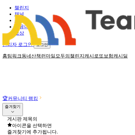
챌린지
채널
소식
커뮤니티
보상
관리자 로그인
로그인
홈
팀워크
동네산책
런마일
모두의챌린지
캐시로또
보험
캐시딜
🏆
커뮤니티 랭킹
즐겨찾기
게시판 제목의
아이콘을 선택하면
즐겨찾기에 추가됩니다.