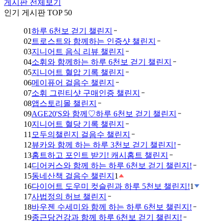
게시판 전체보기
인기 게시판 TOP 50
01
하루 6천보 걷기 챌린지
02
트로스트와 함께하는 인증샷 챌린지
03
지니어트 음식 리뷰 챌린지
04
소휘와 함께하는 하루 6천보 걷기 챌린지
05
지니어트 혈압 기록 챌린지
06
메이퓨어 걸음수 챌린지
07
소휘 그린티샷 구매인증 챌린지
08
앱스토리몰 챌린지
09
AGE20'S와 함께♡하루 6천보 걷기 챌린지
10
지니어트 혈당 기록 챌린지
11
모두의챌린지 걸음수 챌린지
12
뷰카와 함께 하는 하루 3천보 걷기 챌린지!
13
홈트하고 포인트 받기! 캐시홈트 챌린지
14
디어커스와 함께 하는 하루 6천보 걷기 챌린지!
15
동네산책 걸음수 챌린지
1
16
다이어트 도우미 컷슬린과 하루 5천보 챌린지!
1
17
사법정의 허브 챌린지
18
바우젠 수세미와 함께 하는 하루 6천보 챌린지!
19
종근당건강과 함께 하루 6천보 걷기 챌린지!