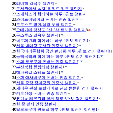
20
리비힐 걸음수 챌린지
21
도서관에서 놀자! 리워드 워크 챌린지
22
스케쳐스와 함께하는 하루 8천보 챌린지
23
와이드어웨이크 돈버는 인증 챌린지
24
트로스트 명언/성경 댓글 챌린지
25
오메가메 갱상도 3산 3색 트레킹 챌린지
8
26
구스투스 걸음수 챌린지
1
27
락토페린과 함께하는 하루 5천보 챌린지!
28
서울 별마당 도서관 인증샷 챌린지
2
29
한국마라톤협회 공인 런닝화 하루 5천보 걷기 챌린지!
1
30
동백국밥과 함께 하는 하루 6천보 걷기 챌린지!
1
31
소휘 푸룬구미 돈버는 인증 챌린지!
1
32
부산북항 힐링해봄 챌린지
1
33
해파랑길 스탬프 챌린지
1
34
소휘 애사비구미 돈버는 인증 챌린지
35
서울 중랑 장미공원 인증샷 챌린지
36
케어온 관절 토탈케어로 관절 튼튼한 걷기 챌린지
37
키토선생 돈버는 인증 챌린지
38
유기농 레몬즙과 함께 하루 6천보 걷기 챌린지!
39
한 줄 필사 인증 챌린지
40
탈모도우미 판토딜 하루 5천보 챌린지 첫진행!