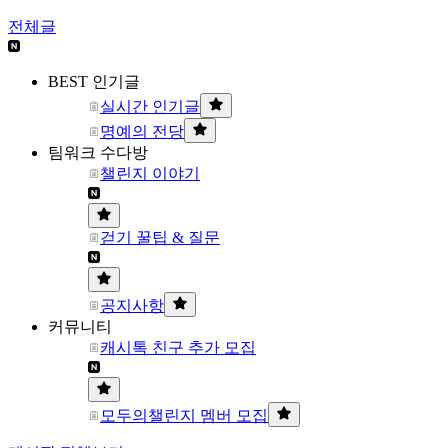
전체글
BEST 인기글
실시간 인기글
명예의 전당
팀워크 수다방
챌린지 이야기
걷기 꿀팁 & 질문
공지사항
커뮤니티
캐시톡 친구 추가 모집
모두의챌린지 멤버 모집