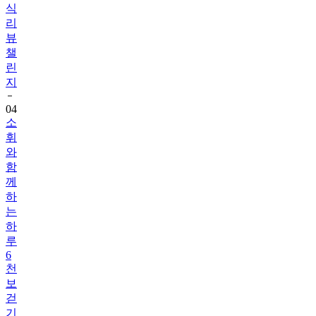
식
리
뷰
챌
린
지
04
소
휘
와
함
께
하
는
하
루
6
천
보
걷
기