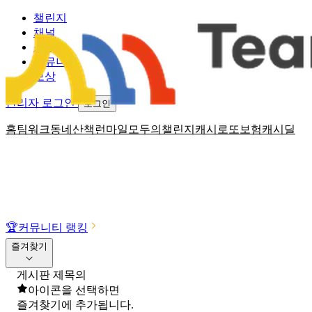
챌린지
채널
소식
커뮤니티
보상
관리자 로그인
로그인
홈
팀워크
동네산책
런마일
모두의챌린지
캐시로또
보험
캐시딜
🏆
커뮤니티 랭킹
즐겨찾기
게시판 제목의
아이콘을 선택하면
즐겨찾기에 추가됩니다.