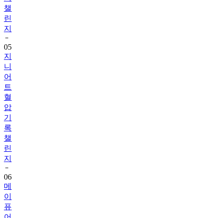
챌
린
지
05
지
니
어
트
혈
압
기
록
챌
린
지
06
메
이
퓨
어