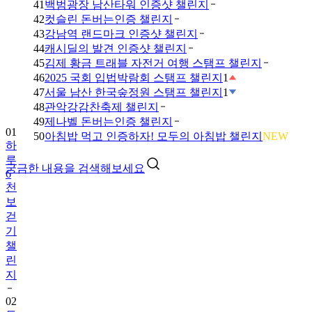
41
백범광장 남산타워 인증샷 챌린지
42
컷슬린 돈버는인증 챌린지
43
강남역 랜드마크 인증샷 챌린지
44
캐시딜의 발견 인증샷 챌린지
45
김제 황금 트래블 자전거 여행 스탬프 챌린지
46
2025 국회 입법박람회 스탬프 챌린지
1
47
서울 남산 한국숲정원 스탬프 챌린지
1
48
관악강감찬축제 챌린지
49
제나벨 돈버는인증 챌린지
01
50
아침밥 먹고 인증하자! 모두의 아침밥 챌린지
NEW
하
루
궁금한 내용을 검색해보세요
6
천
보
걷
기
챌
린
지
02