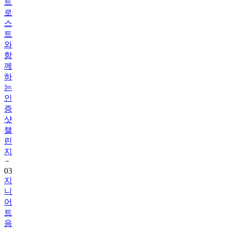
트
로
스
트
와
함
께
하
는
인
증
샷
챌
린
지
03
지
니
어
트
음