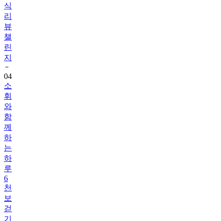
식
리
뷰
챌
린
지
04
소
휘
와
함
께
하
는
하
루
6
천
보
걷
기