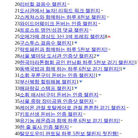
20
리비힐 걸음수 챌린지
21
도서관에서 놀자! 리워드 워크 챌린지
22
스케쳐스와 함께하는 하루 8천보 챌린지
23
와이드어웨이크 돈버는 인증 챌린지
24
트로스트 명언/성경 댓글 챌린지
25
오메가메 갱상도 3산 3색 트레킹 챌린지
8
26
구스투스 걸음수 챌린지
1
27
락토페린과 함께하는 하루 5천보 챌린지!
28
서울 별마당 도서관 인증샷 챌린지
2
29
한국마라톤협회 공인 런닝화 하루 5천보 걷기 챌린지!
1
30
동백국밥과 함께 하는 하루 6천보 걷기 챌린지!
1
31
소휘 푸룬구미 돈버는 인증 챌린지!
1
32
부산북항 힐링해봄 챌린지
1
33
해파랑길 스탬프 챌린지
1
34
소휘 애사비구미 돈버는 인증 챌린지
35
서울 중랑 장미공원 인증샷 챌린지
36
케어온 관절 토탈케어로 관절 튼튼한 걷기 챌린지
37
키토선생 돈버는 인증 챌린지
38
유기농 레몬즙과 함께 하루 6천보 걷기 챌린지!
39
한 줄 필사 인증 챌린지
40
탈모도우미 판토딜 하루 5천보 챌린지 첫진행!