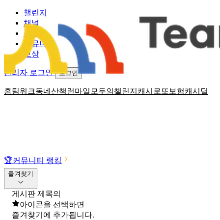
챌린지
채널
소식
커뮤니티
보상
관리자 로그인
로그인
홈
팀워크
동네산책
런마일
모두의챌린지
캐시로또
보험
캐시딜
🏆
커뮤니티 랭킹
즐겨찾기
게시판 제목의
아이콘을 선택하면
즐겨찾기에 추가됩니다.