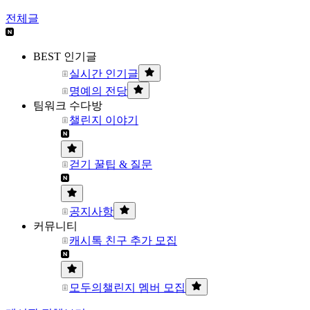
전체글
BEST 인기글
실시간 인기글
명예의 전당
팀워크 수다방
챌린지 이야기
걷기 꿀팁 & 질문
공지사항
커뮤니티
캐시톡 친구 추가 모집
모두의챌린지 멤버 모집