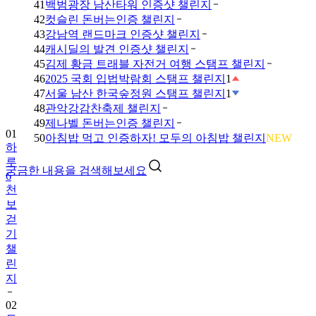
41
백범광장 남산타워 인증샷 챌린지
42
컷슬린 돈버는인증 챌린지
43
강남역 랜드마크 인증샷 챌린지
44
캐시딜의 발견 인증샷 챌린지
45
김제 황금 트래블 자전거 여행 스탬프 챌린지
46
2025 국회 입법박람회 스탬프 챌린지
1
47
서울 남산 한국숲정원 스탬프 챌린지
1
48
관악강감찬축제 챌린지
49
제나벨 돈버는인증 챌린지
01
50
아침밥 먹고 인증하자! 모두의 아침밥 챌린지
NEW
하
루
궁금한 내용을 검색해보세요
6
천
보
걷
기
챌
린
지
02