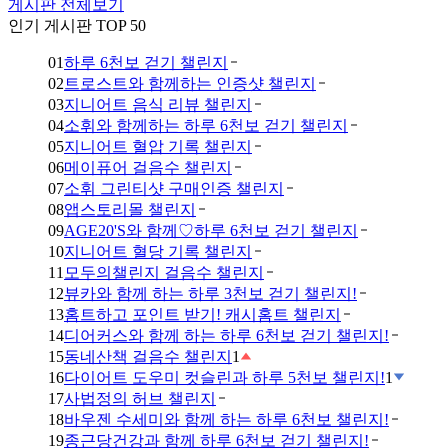
게시판 전체보기
인기 게시판 TOP 50
01
하루 6천보 걷기 챌린지
02
트로스트와 함께하는 인증샷 챌린지
03
지니어트 음식 리뷰 챌린지
04
소휘와 함께하는 하루 6천보 걷기 챌린지
05
지니어트 혈압 기록 챌린지
06
메이퓨어 걸음수 챌린지
07
소휘 그린티샷 구매인증 챌린지
08
앱스토리몰 챌린지
09
AGE20'S와 함께♡하루 6천보 걷기 챌린지
10
지니어트 혈당 기록 챌린지
11
모두의챌린지 걸음수 챌린지
12
뷰카와 함께 하는 하루 3천보 걷기 챌린지!
13
홈트하고 포인트 받기! 캐시홈트 챌린지
14
디어커스와 함께 하는 하루 6천보 걷기 챌린지!
15
동네산책 걸음수 챌린지
1
16
다이어트 도우미 컷슬린과 하루 5천보 챌린지!
1
17
사법정의 허브 챌린지
18
바우젠 수세미와 함께 하는 하루 6천보 챌린지!
19
종근당건강과 함께 하루 6천보 걷기 챌린지!