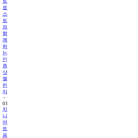
트
로
스
트
와
함
께
하
는
인
증
샷
챌
린
지
03
지
니
어
트
음