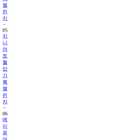
챌
린
지
05
지
니
어
트
혈
압
기
록
챌
린
지
06
메
이
퓨
어