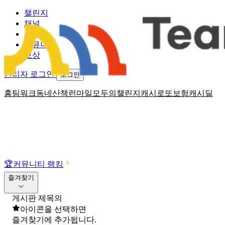
챌린지
채널
소식
커뮤니티
보상
관리자 로그인
로그인
홈
팀워크
동네산책
런마일
모두의챌린지
캐시로또
보험
캐시딜
🏆
커뮤니티 랭킹
즐겨찾기
게시판 제목의
아이콘을 선택하면
즐겨찾기에 추가됩니다.