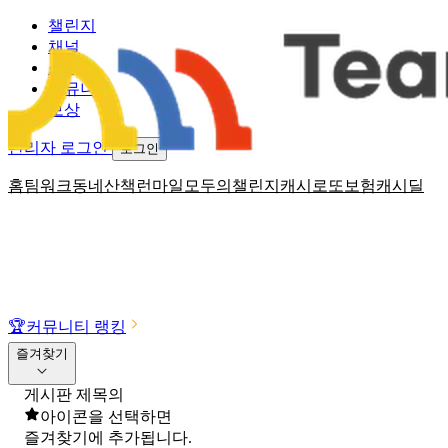
챌린지
채널
소식
커뮤니티
보상
관리자 로그인
로그인
홈
팀워크
동네산책
런마일
모두의챌린지
캐시로또
보험
캐시딜
🏆
커뮤니티 랭킹
즐겨찾기
게시판 제목의
아이콘을 선택하면
즐겨찾기에 추가됩니다.