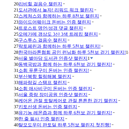
20
리비힐 걸음수 챌린지
21
도서관에서 놀자! 리워드 워크 챌린지
22
스케쳐스와 함께하는 하루 8천보 챌린지
23
와이드어웨이크 돈버는 인증 챌린지
24
트로스트 명언/성경 댓글 챌린지
25
오메가메 갱상도 3산 3색 트레킹 챌린지
26
구스투스 걸음수 챌린지
27
락토페린과 함께하는 하루 5천보 챌린지!
28
한국마라톤협회 공인 런닝화 하루 5천보 걷기 챌린지!
1
29
서울 별마당 도서관 인증샷 챌린지
1
30
동백국밥과 함께 하는 하루 6천보 걷기 챌린지!
31
소휘 푸룬구미 돈버는 인증 챌린지!
32
부산북항 힐링해봄 챌린지
33
해파랑길 스탬프 챌린지
34
소휘 애사비구미 돈버는 인증 챌린지
35
서울 중랑 장미공원 인증샷 챌린지
36
케어온 관절 토탈케어로 관절 튼튼한 걷기 챌린지
37
키토선생 돈버는 인증 챌린지
38
유기농 레몬즙과 함께 하루 6천보 걷기 챌린지!
39
한 줄 필사 인증 챌린지
40
탈모도우미 판토딜 하루 5천보 챌린지 첫진행!