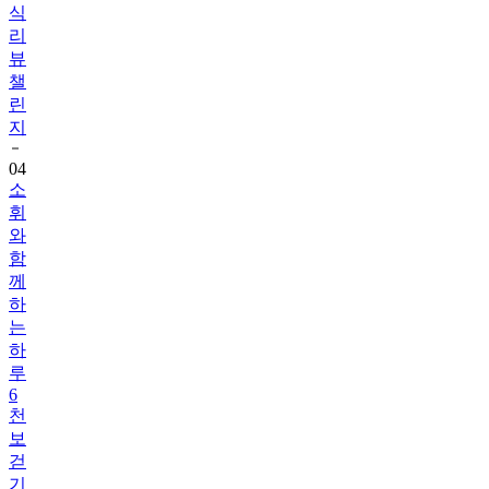
식
리
뷰
챌
린
지
04
소
휘
와
함
께
하
는
하
루
6
천
보
걷
기