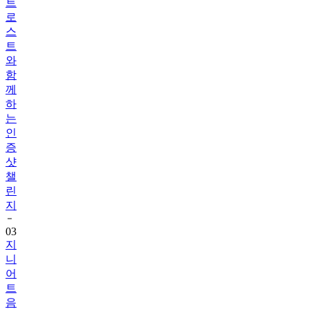
트
로
스
트
와
함
께
하
는
인
증
샷
챌
린
지
03
지
니
어
트
음