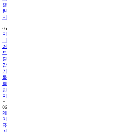
챌
린
지
05
지
니
어
트
혈
압
기
록
챌
린
지
06
메
이
퓨
어