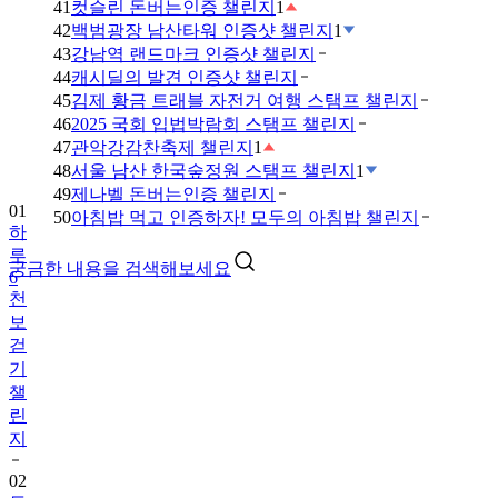
41
컷슬린 돈버는인증 챌린지
1
42
백범광장 남산타워 인증샷 챌린지
1
43
강남역 랜드마크 인증샷 챌린지
44
캐시딜의 발견 인증샷 챌린지
45
김제 황금 트래블 자전거 여행 스탬프 챌린지
46
2025 국회 입법박람회 스탬프 챌린지
47
관악강감찬축제 챌린지
1
48
서울 남산 한국숲정원 스탬프 챌린지
1
49
제나벨 돈버는인증 챌린지
01
50
아침밥 먹고 인증하자! 모두의 아침밥 챌린지
하
루
궁금한 내용을 검색해보세요
6
천
보
걷
기
챌
린
지
02