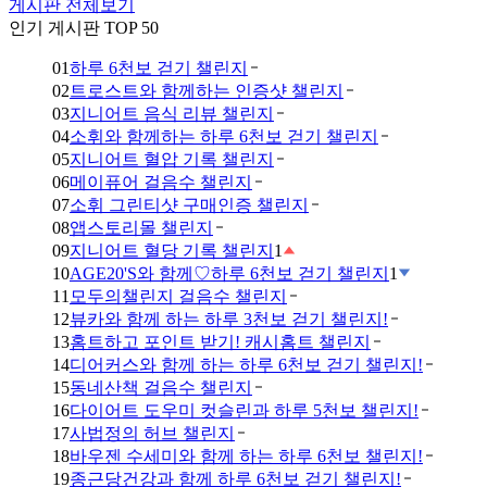
게시판 전체보기
인기 게시판 TOP 50
01
하루 6천보 걷기 챌린지
02
트로스트와 함께하는 인증샷 챌린지
03
지니어트 음식 리뷰 챌린지
04
소휘와 함께하는 하루 6천보 걷기 챌린지
05
지니어트 혈압 기록 챌린지
06
메이퓨어 걸음수 챌린지
07
소휘 그린티샷 구매인증 챌린지
08
앱스토리몰 챌린지
09
지니어트 혈당 기록 챌린지
1
10
AGE20'S와 함께♡하루 6천보 걷기 챌린지
1
11
모두의챌린지 걸음수 챌린지
12
뷰카와 함께 하는 하루 3천보 걷기 챌린지!
13
홈트하고 포인트 받기! 캐시홈트 챌린지
14
디어커스와 함께 하는 하루 6천보 걷기 챌린지!
15
동네산책 걸음수 챌린지
16
다이어트 도우미 컷슬린과 하루 5천보 챌린지!
17
사법정의 허브 챌린지
18
바우젠 수세미와 함께 하는 하루 6천보 챌린지!
19
종근당건강과 함께 하루 6천보 걷기 챌린지!