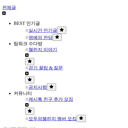
전체글
BEST 인기글
실시간 인기글
명예의 전당
팀워크 수다방
챌린지 이야기
걷기 꿀팁 & 질문
공지사항
커뮤니티
캐시톡 친구 추가 모집
모두의챌린지 멤버 모집