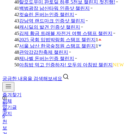
40
탈모도우미 판토딜 하루 5천보 챌린지 첫진행!
41
백범광장 남산타워 인증샷 챌린지
42
컷슬린 돈버는인증 챌린지
43
강남역 랜드마크 인증샷 챌린지
44
캐시딜의 발견 인증샷 챌린지
45
김제 황금 트래블 자전거 여행 스탬프 챌린지
46
2025 국회 입법박람회 스탬프 챌린지
1
47
서울 남산 한국숲정원 스탬프 챌린지
1
48
관악강감찬축제 챌린지
49
제나벨 돈버는인증 챌린지
50
아침밥 먹고 인증하자! 모두의 아침밥 챌린지
NEW
궁금한 내용을 검색해보세요
즐겨찾기
01
전체
하
인기글
루
공지
6
천
보