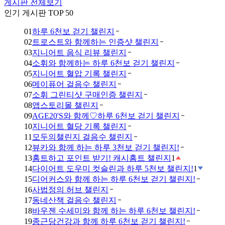
게시판 전체보기
인기 게시판 TOP 50
01
하루 6천보 걷기 챌린지
02
트로스트와 함께하는 인증샷 챌린지
03
지니어트 음식 리뷰 챌린지
04
소휘와 함께하는 하루 6천보 걷기 챌린지
05
지니어트 혈압 기록 챌린지
06
메이퓨어 걸음수 챌린지
07
소휘 그린티샷 구매인증 챌린지
08
앱스토리몰 챌린지
09
AGE20'S와 함께♡하루 6천보 걷기 챌린지
10
지니어트 혈당 기록 챌린지
11
모두의챌린지 걸음수 챌린지
12
뷰카와 함께 하는 하루 3천보 걷기 챌린지!
13
홈트하고 포인트 받기! 캐시홈트 챌린지
1
14
다이어트 도우미 컷슬린과 하루 5천보 챌린지!
1
15
디어커스와 함께 하는 하루 6천보 걷기 챌린지!
16
사법정의 허브 챌린지
17
동네산책 걸음수 챌린지
18
바우젠 수세미와 함께 하는 하루 6천보 챌린지!
19
종근당건강과 함께 하루 6천보 걷기 챌린지!