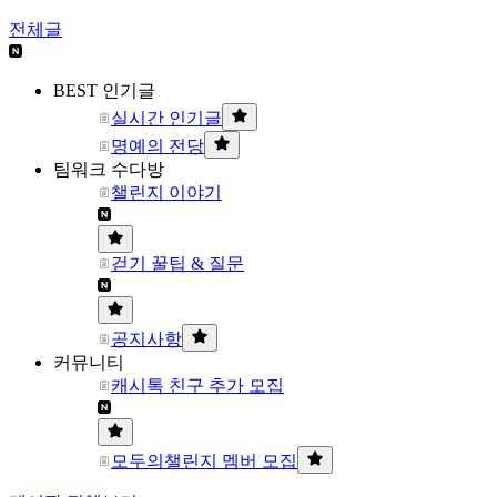
전체글
BEST 인기글
실시간 인기글
명예의 전당
팀워크 수다방
챌린지 이야기
걷기 꿀팁 & 질문
공지사항
커뮤니티
캐시톡 친구 추가 모집
모두의챌린지 멤버 모집