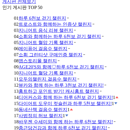
게시판 전체보기
인기 게시판 TOP 50
01
하루 6천보 걷기 챌린지
02
트로스트와 함께하는 인증샷 챌린지
03
지니어트 음식 리뷰 챌린지
04
소휘와 함께하는 하루 6천보 걷기 챌린지
05
지니어트 혈압 기록 챌린지
06
메이퓨어 걸음수 챌린지
07
소휘 그린티샷 구매인증 챌린지
08
앱스토리몰 챌린지
09
AGE20'S와 함께♡하루 6천보 걷기 챌린지
10
지니어트 혈당 기록 챌린지
11
모두의챌린지 걸음수 챌린지
12
뷰카와 함께 하는 하루 3천보 걷기 챌린지!
13
홈트하고 포인트 받기! 캐시홈트 챌린지
14
디어커스와 함께 하는 하루 6천보 걷기 챌린지!
1
15
다이어트 도우미 컷슬린과 하루 5천보 챌린지!
1
16
동네산책 걸음수 챌린지
1
17
사법정의 허브 챌린지
1
18
바우젠 수세미와 함께 하는 하루 6천보 챌린지!
19
종근당건강과 함께 하루 6천보 걷기 챌린지!