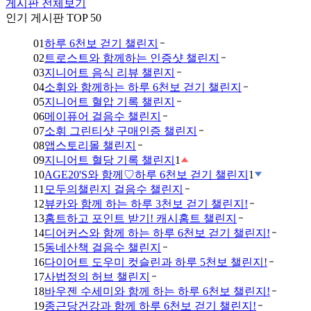
게시판 전체보기
인기 게시판 TOP 50
01
하루 6천보 걷기 챌린지
02
트로스트와 함께하는 인증샷 챌린지
03
지니어트 음식 리뷰 챌린지
04
소휘와 함께하는 하루 6천보 걷기 챌린지
05
지니어트 혈압 기록 챌린지
06
메이퓨어 걸음수 챌린지
07
소휘 그린티샷 구매인증 챌린지
08
앱스토리몰 챌린지
09
지니어트 혈당 기록 챌린지
1
10
AGE20'S와 함께♡하루 6천보 걷기 챌린지
1
11
모두의챌린지 걸음수 챌린지
12
뷰카와 함께 하는 하루 3천보 걷기 챌린지!
13
홈트하고 포인트 받기! 캐시홈트 챌린지
14
디어커스와 함께 하는 하루 6천보 걷기 챌린지!
15
동네산책 걸음수 챌린지
16
다이어트 도우미 컷슬린과 하루 5천보 챌린지!
17
사법정의 허브 챌린지
18
바우젠 수세미와 함께 하는 하루 6천보 챌린지!
19
종근당건강과 함께 하루 6천보 걷기 챌린지!