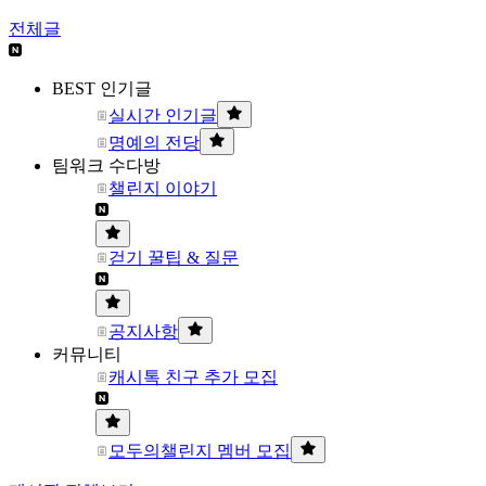
전체글
BEST 인기글
실시간 인기글
명예의 전당
팀워크 수다방
챌린지 이야기
걷기 꿀팁 & 질문
공지사항
커뮤니티
캐시톡 친구 추가 모집
모두의챌린지 멤버 모집