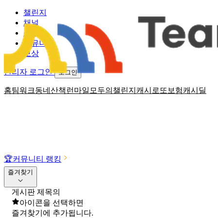
챌린지
채널
소식
커뮤니티
보상
관리자 로그인
로그인
홈
팀워크
동네산책
런마일
모두의챌린지
캐시로또
보험
캐시딜
🏆
커뮤니티 랭킹
즐겨찾기
게시판 제목의
아이콘을 선택하면
즐겨찾기에 추가됩니다.