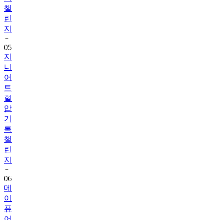
챌
린
지
05
지
니
어
트
혈
압
기
록
챌
린
지
06
메
이
퓨
어