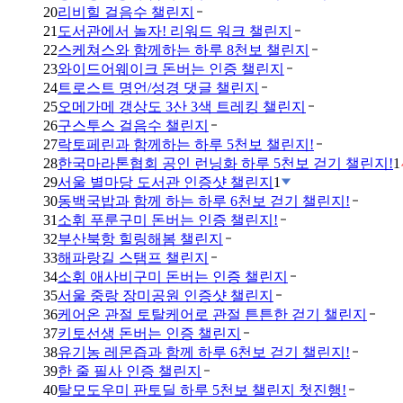
20
리비힐 걸음수 챌린지
21
도서관에서 놀자! 리워드 워크 챌린지
22
스케쳐스와 함께하는 하루 8천보 챌린지
23
와이드어웨이크 돈버는 인증 챌린지
24
트로스트 명언/성경 댓글 챌린지
25
오메가메 갱상도 3산 3색 트레킹 챌린지
26
구스투스 걸음수 챌린지
27
락토페린과 함께하는 하루 5천보 챌린지!
28
한국마라톤협회 공인 런닝화 하루 5천보 걷기 챌린지!
1
29
서울 별마당 도서관 인증샷 챌린지
1
30
동백국밥과 함께 하는 하루 6천보 걷기 챌린지!
31
소휘 푸룬구미 돈버는 인증 챌린지!
32
부산북항 힐링해봄 챌린지
33
해파랑길 스탬프 챌린지
34
소휘 애사비구미 돈버는 인증 챌린지
35
서울 중랑 장미공원 인증샷 챌린지
36
케어온 관절 토탈케어로 관절 튼튼한 걷기 챌린지
37
키토선생 돈버는 인증 챌린지
38
유기농 레몬즙과 함께 하루 6천보 걷기 챌린지!
39
한 줄 필사 인증 챌린지
40
탈모도우미 판토딜 하루 5천보 챌린지 첫진행!