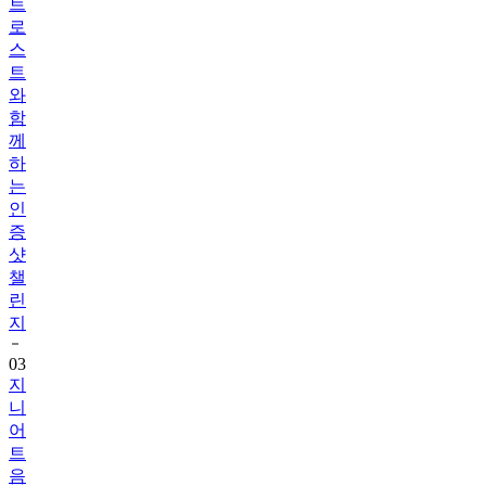
트
로
스
트
와
함
께
하
는
인
증
샷
챌
린
지
03
지
니
어
트
음