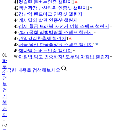
41
컷슬린 돈버는인증 챌린지
1
42
백범광장 남산타워 인증샷 챌린지
1
43
강남역 랜드마크 인증샷 챌린지
44
캐시딜의 발견 인증샷 챌린지
45
김제 황금 트래블 자전거 여행 스탬프 챌린지
46
2025 국회 입법박람회 스탬프 챌린지
47
관악강감찬축제 챌린지
1
48
서울 남산 한국숲정원 스탬프 챌린지
1
49
제나벨 돈버는인증 챌린지
01
50
아침밥 먹고 인증하자! 모두의 아침밥 챌린지
하
루
궁금한 내용을 검색해보세요
6
천
보
걷
기
챌
린
지
02