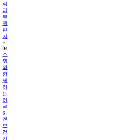
식
리
뷰
챌
린
지
04
소
휘
와
함
께
하
는
하
루
6
천
보
걷
기