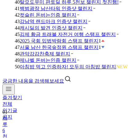
40
탈모도우미 판토딜 하루 5천보 챌린지 첫진행!
41
백범광장 남산타워 인증샷 챌린지
42
컷슬린 돈버는인증 챌린지
43
강남역 랜드마크 인증샷 챌린지
44
캐시딜의 발견 인증샷 챌린지
45
김제 황금 트래블 자전거 여행 스탬프 챌린지
46
2025 국회 입법박람회 스탬프 챌린지
1
47
서울 남산 한국숲정원 스탬프 챌린지
1
48
관악강감찬축제 챌린지
49
제나벨 돈버는인증 챌린지
50
아침밥 먹고 인증하자! 모두의 아침밥 챌린지
NEW
궁금한 내용을 검색해보세요
즐겨찾기
01
전체
하
인기글
루
공지
6
천
보