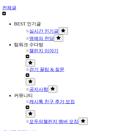
전체글
BEST 인기글
실시간 인기글
명예의 전당
팀워크 수다방
챌린지 이야기
걷기 꿀팁 & 질문
공지사항
커뮤니티
캐시톡 친구 추가 모집
모두의챌린지 멤버 모집