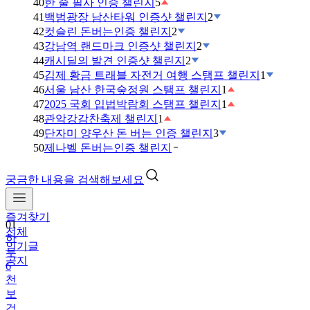
40
한 줄 필사 인증 챌린지
5
41
백범광장 남산타워 인증샷 챌린지
2
42
컷슬린 돈버는인증 챌린지
2
43
강남역 랜드마크 인증샷 챌린지
2
44
캐시딜의 발견 인증샷 챌린지
2
45
김제 황금 트래블 자전거 여행 스탬프 챌린지
1
46
서울 남산 한국숲정원 스탬프 챌린지
1
47
2025 국회 입법박람회 스탬프 챌린지
1
48
관악강감찬축제 챌린지
1
49
단자미 양우산 돈 버는 인증 챌린지
3
50
제나벨 돈버는인증 챌린지
궁금한 내용을 검색해보세요
즐겨찾기
01
전체
하
인기글
루
공지
6
천
보
걷