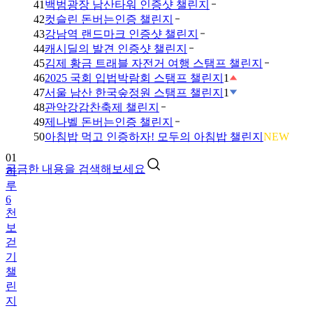
41
백범광장 남산타워 인증샷 챌린지
42
컷슬린 돈버는인증 챌린지
43
강남역 랜드마크 인증샷 챌린지
44
캐시딜의 발견 인증샷 챌린지
45
김제 황금 트래블 자전거 여행 스탬프 챌린지
46
2025 국회 입법박람회 스탬프 챌린지
1
47
서울 남산 한국숲정원 스탬프 챌린지
1
48
관악강감찬축제 챌린지
49
제나벨 돈버는인증 챌린지
01
50
아침밥 먹고 인증하자! 모두의 아침밥 챌린지
NEW
하
루
궁금한 내용을 검색해보세요
6
천
보
걷
기
챌
린
지
02