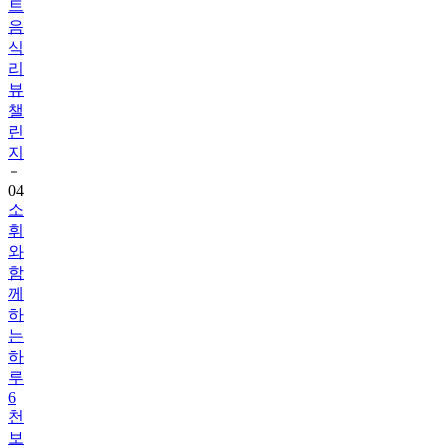
식
리
뷰
챌
린
지
04
소
휘
와
함
께
하
는
하
루
6
천
보
걷
기