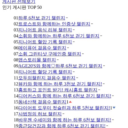
게시판 전체보기
인기 게시판 TOP 50
01
하루 6천보 걷기 챌린지
02
트로스트와 함께하는 인증샷 챌린지
03
지니어트 음식 리뷰 챌린지
04
소휘와 함께하는 하루 6천보 걷기 챌린지
05
지니어트 혈압 기록 챌린지
06
메이퓨어 걸음수 챌린지
07
소휘 그린티샷 구매인증 챌린지
08
앱스토리몰 챌린지
09
AGE20'S와 함께♡하루 6천보 걷기 챌린지
10
지니어트 혈당 기록 챌린지
11
모두의챌린지 걸음수 챌린지
12
뷰카와 함께 하는 하루 3천보 걷기 챌린지!
13
홈트하고 포인트 받기! 캐시홈트 챌린지
14
디어커스와 함께 하는 하루 6천보 걷기 챌린지!
15
동네산책 걸음수 챌린지
1
16
다이어트 도우미 컷슬린과 하루 5천보 챌린지!
1
17
사법정의 허브 챌린지
18
바우젠 수세미와 함께 하는 하루 6천보 챌린지!
19
종근당건강과 함께 하루 6천보 걷기 챌린지!