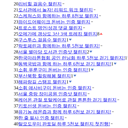
20
리비힐 걸음수 챌린지
21
도서관에서 놀자! 리워드 워크 챌린지
22
스케쳐스와 함께하는 하루 8천보 챌린지
23
와이드어웨이크 돈버는 인증 챌린지
24
트로스트 명언/성경 댓글 챌린지
25
오메가메 갱상도 3산 3색 트레킹 챌린지
8
26
구스투스 걸음수 챌린지
1
27
락토페린과 함께하는 하루 5천보 챌린지!
28
서울 별마당 도서관 인증샷 챌린지
2
29
한국마라톤협회 공인 런닝화 하루 5천보 걷기 챌린지!
1
30
동백국밥과 함께 하는 하루 6천보 걷기 챌린지!
1
31
소휘 푸룬구미 돈버는 인증 챌린지!
1
32
부산북항 힐링해봄 챌린지
1
33
해파랑길 스탬프 챌린지
1
34
소휘 애사비구미 돈버는 인증 챌린지
35
서울 중랑 장미공원 인증샷 챌린지
36
케어온 관절 토탈케어로 관절 튼튼한 걷기 챌린지
37
키토선생 돈버는 인증 챌린지
38
유기농 레몬즙과 함께 하루 6천보 걷기 챌린지!
39
한 줄 필사 인증 챌린지
40
탈모도우미 판토딜 하루 5천보 챌린지 첫진행!