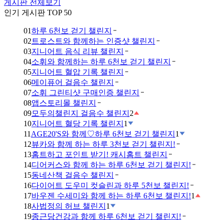
게시판 전체보기
인기 게시판 TOP 50
01
하루 6천보 걷기 챌린지
02
트로스트와 함께하는 인증샷 챌린지
03
지니어트 음식 리뷰 챌린지
04
소휘와 함께하는 하루 6천보 걷기 챌린지
05
지니어트 혈압 기록 챌린지
06
메이퓨어 걸음수 챌린지
07
소휘 그린티샷 구매인증 챌린지
08
앱스토리몰 챌린지
09
모두의챌린지 걸음수 챌린지
2
10
지니어트 혈당 기록 챌린지
1
11
AGE20'S와 함께♡하루 6천보 걷기 챌린지
1
12
뷰카와 함께 하는 하루 3천보 걷기 챌린지!
13
홈트하고 포인트 받기! 캐시홈트 챌린지
14
디어커스와 함께 하는 하루 6천보 걷기 챌린지!
15
동네산책 걸음수 챌린지
16
다이어트 도우미 컷슬린과 하루 5천보 챌린지!
17
바우젠 수세미와 함께 하는 하루 6천보 챌린지!
1
18
사법정의 허브 챌린지
1
19
종근당건강과 함께 하루 6천보 걷기 챌린지!