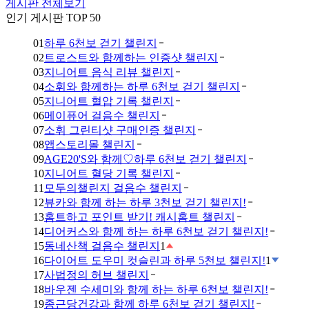
게시판 전체보기
인기 게시판 TOP 50
01
하루 6천보 걷기 챌린지
02
트로스트와 함께하는 인증샷 챌린지
03
지니어트 음식 리뷰 챌린지
04
소휘와 함께하는 하루 6천보 걷기 챌린지
05
지니어트 혈압 기록 챌린지
06
메이퓨어 걸음수 챌린지
07
소휘 그린티샷 구매인증 챌린지
08
앱스토리몰 챌린지
09
AGE20'S와 함께♡하루 6천보 걷기 챌린지
10
지니어트 혈당 기록 챌린지
11
모두의챌린지 걸음수 챌린지
12
뷰카와 함께 하는 하루 3천보 걷기 챌린지!
13
홈트하고 포인트 받기! 캐시홈트 챌린지
14
디어커스와 함께 하는 하루 6천보 걷기 챌린지!
15
동네산책 걸음수 챌린지
1
16
다이어트 도우미 컷슬린과 하루 5천보 챌린지!
1
17
사법정의 허브 챌린지
18
바우젠 수세미와 함께 하는 하루 6천보 챌린지!
19
종근당건강과 함께 하루 6천보 걷기 챌린지!