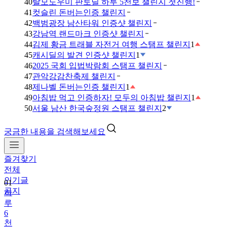
40
탈모도우미 판토딜 하루 5천보 챌린지 첫진행!
41
컷슬린 돈버는인증 챌린지
42
백범광장 남산타워 인증샷 챌린지
43
강남역 랜드마크 인증샷 챌린지
44
김제 황금 트래블 자전거 여행 스탬프 챌린지
1
45
캐시딜의 발견 인증샷 챌린지
1
46
2025 국회 입법박람회 스탬프 챌린지
47
관악강감찬축제 챌린지
48
제나벨 돈버는인증 챌린지
1
49
아침밥 먹고 인증하자! 모두의 아침밥 챌린지
1
50
서울 남산 한국숲정원 스탬프 챌린지
2
궁금한 내용을 검색해보세요
즐겨찾기
01
전체
하
인기글
루
공지
6
천
보
걷