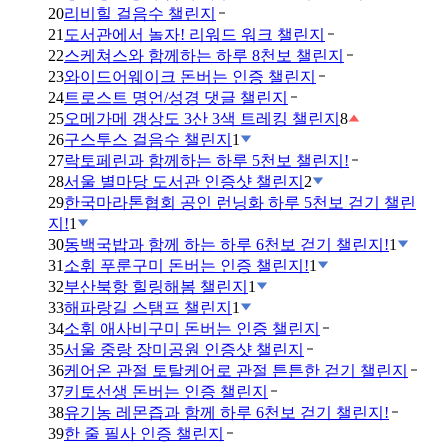
20
리비힐 걸음수 챌린지
21
도서관에서 놀자! 리워드 워크 챌린지
22
스케쳐스와 함께하는 하루 8천보 챌린지
23
와이드어웨이크 돈버는 인증 챌린지
24
트로스트 명언/성경 댓글 챌린지
25
오메가메 갱상도 3산 3색 트레킹 챌린지
8
26
구스투스 걸음수 챌린지
1
27
락토페린과 함께하는 하루 5천보 챌린지!
28
서울 별마당 도서관 인증샷 챌린지
2
29
한국마라톤협회 공인 런닝화 하루 5천보 걷기 챌린
지!
1
30
동백국밥과 함께 하는 하루 6천보 걷기 챌린지!
1
31
소휘 푸룬구미 돈버는 인증 챌린지!
1
32
부산북항 힐링해봄 챌린지
1
33
해파랑길 스탬프 챌린지
1
34
소휘 애사비구미 돈버는 인증 챌린지
35
서울 중랑 장미공원 인증샷 챌린지
36
케어온 관절 토탈케어로 관절 튼튼한 걷기 챌린지
37
키토선생 돈버는 인증 챌린지
38
유기농 레몬즙과 함께 하루 6천보 걷기 챌린지!
39
한 줄 필사 인증 챌린지