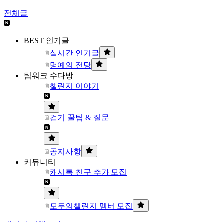
전체글
BEST 인기글
실시간 인기글
명예의 전당
팀워크 수다방
챌린지 이야기
걷기 꿀팁 & 질문
공지사항
커뮤니티
캐시톡 친구 추가 모집
모두의챌린지 멤버 모집