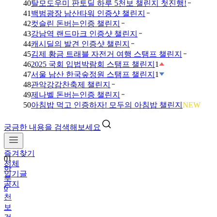
40
탈모도우미 판토딜 하루 5천보 챌린지 첫진행!
41
백범광장 남산타워 인증샷 챌린지
42
컷슬린 돈버는인증 챌린지
43
강남역 랜드마크 인증샷 챌린지
44
캐시딜의 발견 인증샷 챌린지
45
김제 황금 트래블 자전거 여행 스탬프 챌린지
46
2025 국회 입법박람회 스탬프 챌린지
1
47
서울 남산 한국숲정원 스탬프 챌린지
1
48
관악강감찬축제 챌린지
49
제나벨 돈버는인증 챌린지
50
아침밥 먹고 인증하자! 모두의 아침밥 챌린지
NEW
궁금한 내용을 검색해보세요
즐겨찾기
01
전체
하
인기글
루
공지
6
천
보