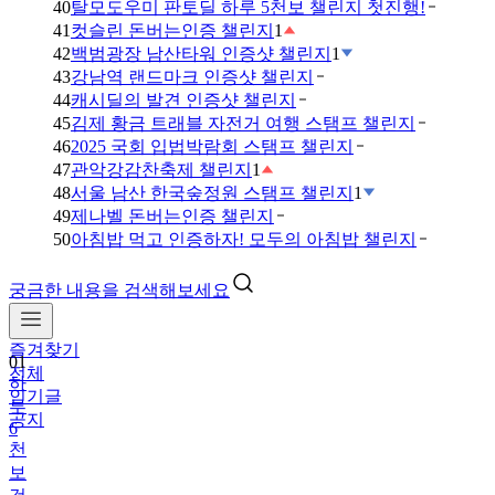
40
탈모도우미 판토딜 하루 5천보 챌린지 첫진행!
41
컷슬린 돈버는인증 챌린지
1
42
백범광장 남산타워 인증샷 챌린지
1
43
강남역 랜드마크 인증샷 챌린지
44
캐시딜의 발견 인증샷 챌린지
45
김제 황금 트래블 자전거 여행 스탬프 챌린지
46
2025 국회 입법박람회 스탬프 챌린지
47
관악강감찬축제 챌린지
1
48
서울 남산 한국숲정원 스탬프 챌린지
1
49
제나벨 돈버는인증 챌린지
50
아침밥 먹고 인증하자! 모두의 아침밥 챌린지
궁금한 내용을 검색해보세요
즐겨찾기
01
전체
하
인기글
루
공지
6
천
보