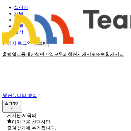
챌린지
채널
소식
커뮤니티
보상
관리자 로그인
로그인
홈
팀워크
동네산책
런마일
모두의챌린지
캐시로또
보험
캐시딜
🏆
커뮤니티 랭킹
즐겨찾기
게시판 제목의
아이콘을 선택하면
즐겨찾기에 추가됩니다.