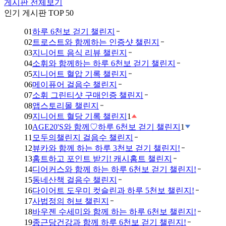
게시판 전체보기
인기 게시판 TOP 50
01
하루 6천보 걷기 챌린지
02
트로스트와 함께하는 인증샷 챌린지
03
지니어트 음식 리뷰 챌린지
04
소휘와 함께하는 하루 6천보 걷기 챌린지
05
지니어트 혈압 기록 챌린지
06
메이퓨어 걸음수 챌린지
07
소휘 그린티샷 구매인증 챌린지
08
앱스토리몰 챌린지
09
지니어트 혈당 기록 챌린지
1
10
AGE20'S와 함께♡하루 6천보 걷기 챌린지
1
11
모두의챌린지 걸음수 챌린지
12
뷰카와 함께 하는 하루 3천보 걷기 챌린지!
13
홈트하고 포인트 받기! 캐시홈트 챌린지
14
디어커스와 함께 하는 하루 6천보 걷기 챌린지!
15
동네산책 걸음수 챌린지
16
다이어트 도우미 컷슬린과 하루 5천보 챌린지!
17
사법정의 허브 챌린지
18
바우젠 수세미와 함께 하는 하루 6천보 챌린지!
19
종근당건강과 함께 하루 6천보 걷기 챌린지!