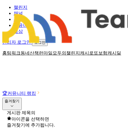
챌린지
채널
소식
커뮤니티
보상
관리자 로그인
로그인
홈
팀워크
동네산책
런마일
모두의챌린지
캐시로또
보험
캐시딜
🏆
커뮤니티 랭킹
즐겨찾기
게시판 제목의
아이콘을 선택하면
즐겨찾기에 추가됩니다.