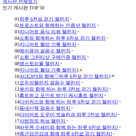
게시판 전체보기
인기 게시판 TOP 50
01
하루 6천보 걷기 챌린지
02
트로스트와 함께하는 인증샷 챌린지
03
지니어트 음식 리뷰 챌린지
04
소휘와 함께하는 하루 6천보 걷기 챌린지
05
지니어트 혈압 기록 챌린지
06
메이퓨어 걸음수 챌린지
07
소휘 그린티샷 구매인증 챌린지
08
앱스토리몰 챌린지
09
지니어트 혈당 기록 챌린지
1
10
AGE20'S와 함께♡하루 6천보 걷기 챌린지
1
11
모두의챌린지 걸음수 챌린지
12
뷰카와 함께 하는 하루 3천보 걷기 챌린지!
13
홈트하고 포인트 받기! 캐시홈트 챌린지
14
디어커스와 함께 하는 하루 6천보 걷기 챌린지!
15
동네산책 걸음수 챌린지
16
다이어트 도우미 컷슬린과 하루 5천보 챌린지!
17
사법정의 허브 챌린지
18
바우젠 수세미와 함께 하는 하루 6천보 챌린지!
19
종근당건강과 함께 하루 6천보 걷기 챌린지!