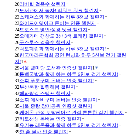
20
리비힐 걸음수 챌린지
21
도서관에서 놀자! 리워드 워크 챌린지
22
스케쳐스와 함께하는 하루 8천보 챌린지
23
와이드어웨이크 돈버는 인증 챌린지
24
트로스트 명언/성경 댓글 챌린지
25
오메가메 갱상도 3산 3색 트레킹 챌린지
26
구스투스 걸음수 챌린지
27
락토페린과 함께하는 하루 5천보 챌린지!
28
한국마라톤협회 공인 런닝화 하루 5천보 걷기 챌린
지!
1
29
서울 별마당 도서관 인증샷 챌린지
1
30
동백국밥과 함께 하는 하루 6천보 걷기 챌린지!
31
소휘 푸룬구미 돈버는 인증 챌린지!
32
부산북항 힐링해봄 챌린지
33
해파랑길 스탬프 챌린지
34
소휘 애사비구미 돈버는 인증 챌린지
35
서울 중랑 장미공원 인증샷 챌린지
36
케어온 관절 토탈케어로 관절 튼튼한 걷기 챌린지
37
키토선생 돈버는 인증 챌린지
38
유기농 레몬즙과 함께 하루 6천보 걷기 챌린지!
39
한 줄 필사 인증 챌린지