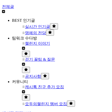
전체글
BEST 인기글
실시간 인기글
명예의 전당
팀워크 수다방
챌린지 이야기
걷기 꿀팁 & 질문
공지사항
커뮤니티
캐시톡 친구 추가 모집
모두의챌린지 멤버 모집