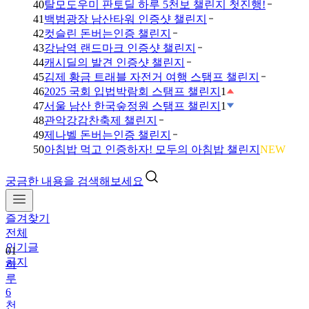
40
탈모도우미 판토딜 하루 5천보 챌린지 첫진행!
41
백범광장 남산타워 인증샷 챌린지
42
컷슬린 돈버는인증 챌린지
43
강남역 랜드마크 인증샷 챌린지
44
캐시딜의 발견 인증샷 챌린지
45
김제 황금 트래블 자전거 여행 스탬프 챌린지
46
2025 국회 입법박람회 스탬프 챌린지
1
47
서울 남산 한국숲정원 스탬프 챌린지
1
48
관악강감찬축제 챌린지
49
제나벨 돈버는인증 챌린지
50
아침밥 먹고 인증하자! 모두의 아침밥 챌린지
NEW
궁금한 내용을 검색해보세요
즐겨찾기
01
전체
하
인기글
루
공지
6
천
보