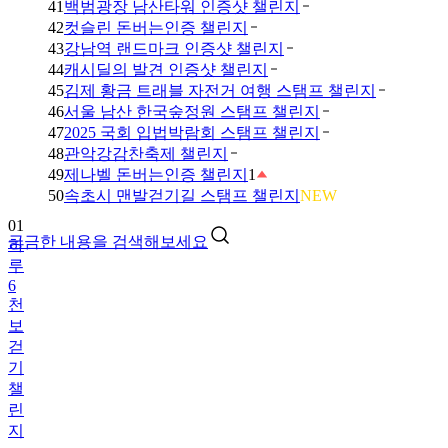
41
백범광장 남산타워 인증샷 챌린지
42
컷슬린 돈버는인증 챌린지
43
강남역 랜드마크 인증샷 챌린지
44
캐시딜의 발견 인증샷 챌린지
45
김제 황금 트래블 자전거 여행 스탬프 챌린지
46
서울 남산 한국숲정원 스탬프 챌린지
47
2025 국회 입법박람회 스탬프 챌린지
48
관악강감찬축제 챌린지
49
제나벨 돈버는인증 챌린지
1
50
속초시 맨발걷기길 스탬프 챌린지
NEW
01
궁금한 내용을 검색해보세요
하
루
6
천
보
걷
기
챌
린
지