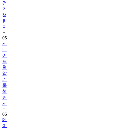
걷
기
챌
린
지
05
지
니
어
트
혈
압
기
록
챌
린
지
06
메
이