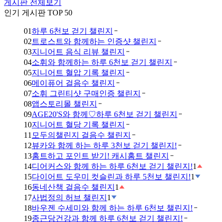
게시판 전체보기
인기 게시판 TOP 50
01
하루 6천보 걷기 챌린지
02
트로스트와 함께하는 인증샷 챌린지
03
지니어트 음식 리뷰 챌린지
04
소휘와 함께하는 하루 6천보 걷기 챌린지
05
지니어트 혈압 기록 챌린지
06
메이퓨어 걸음수 챌린지
07
소휘 그린티샷 구매인증 챌린지
08
앱스토리몰 챌린지
09
AGE20'S와 함께♡하루 6천보 걷기 챌린지
10
지니어트 혈당 기록 챌린지
11
모두의챌린지 걸음수 챌린지
12
뷰카와 함께 하는 하루 3천보 걷기 챌린지!
13
홈트하고 포인트 받기! 캐시홈트 챌린지
14
디어커스와 함께 하는 하루 6천보 걷기 챌린지!
1
15
다이어트 도우미 컷슬린과 하루 5천보 챌린지!
1
16
동네산책 걸음수 챌린지
1
17
사법정의 허브 챌린지
1
18
바우젠 수세미와 함께 하는 하루 6천보 챌린지!
19
종근당건강과 함께 하루 6천보 걷기 챌린지!