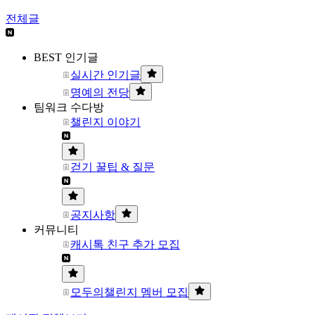
전체글
BEST 인기글
실시간 인기글
명예의 전당
팀워크 수다방
챌린지 이야기
걷기 꿀팁 & 질문
공지사항
커뮤니티
캐시톡 친구 추가 모집
모두의챌린지 멤버 모집