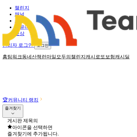
챌린지
채널
소식
커뮤니티
보상
관리자 로그인
로그인
홈
팀워크
동네산책
런마일
모두의챌린지
캐시로또
보험
캐시딜
🏆
커뮤니티 랭킹
즐겨찾기
게시판 제목의
아이콘을 선택하면
즐겨찾기에 추가됩니다.