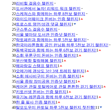
20
리비힐 걸음수 챌린지
21
도서관에서 놀자! 리워드 워크 챌린지
22
스케쳐스와 함께하는 하루 8천보 챌린지
23
와이드어웨이크 돈버는 인증 챌린지
1
24
트로스트 명언/성경 댓글 챌린지
1
25
구스투스 걸음수 챌린지
26
서울 별마당 도서관 인증샷 챌린지
27
락토페린과 함께하는 하루 5천보 챌린지!
28
한국마라톤협회 공인 런닝화 하루 5천보 걷기 챌린지!
29
동백국밥과 함께 하는 하루 6천보 걷기 챌린지!
1
30
소휘 푸룬구미 돈버는 인증 챌린지!
1
31
부산북항 힐링해봄 챌린지
1
32
해파랑길 스탬프 챌린지
1
33
오메가메 갱상도 3산 3색 트레킹 챌린지
1
34
소휘 애사비구미 돈버는 인증 챌린지
1
35
서울 중랑 장미공원 인증샷 챌린지
1
36
케어온 관절 토탈케어로 관절 튼튼한 걷기 챌린지
1
37
키토선생 돈버는 인증 챌린지
1
38
유기농 레몬즙과 함께 하루 6천보 걷기 챌린지!
1
39
한 줄 필사 인증 챌린지
1
40
탈모도우미 판토딜 하루 5천보 챌린지 첫진행!
11