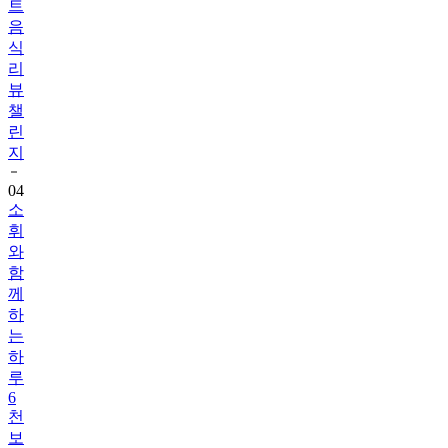
트
음
식
리
뷰
챌
린
지
04
소
휘
와
함
께
하
는
하
루
6
천
보