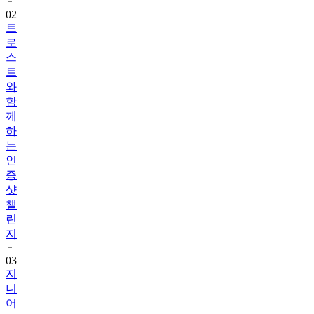
02
트
로
스
트
와
함
께
하
는
인
증
샷
챌
린
지
03
지
니
어