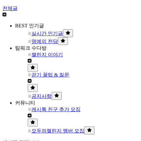
전체글
BEST 인기글
실시간 인기글
명예의 전당
팀워크 수다방
챌린지 이야기
걷기 꿀팁 & 질문
공지사항
커뮤니티
캐시톡 친구 추가 모집
모두의챌린지 멤버 모집