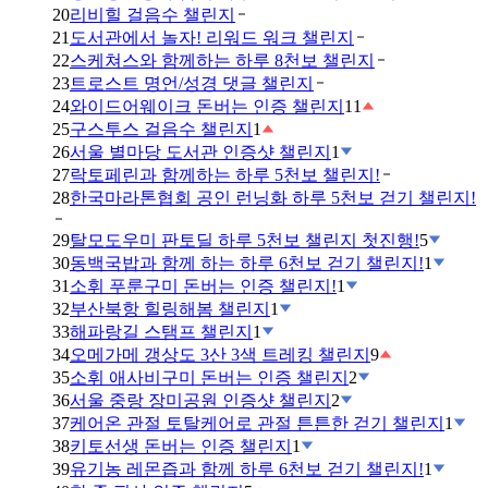
20
리비힐 걸음수 챌린지
21
도서관에서 놀자! 리워드 워크 챌린지
22
스케쳐스와 함께하는 하루 8천보 챌린지
23
트로스트 명언/성경 댓글 챌린지
24
와이드어웨이크 돈버는 인증 챌린지
11
25
구스투스 걸음수 챌린지
1
26
서울 별마당 도서관 인증샷 챌린지
1
27
락토페린과 함께하는 하루 5천보 챌린지!
28
한국마라톤협회 공인 런닝화 하루 5천보 걷기 챌린지!
29
탈모도우미 판토딜 하루 5천보 챌린지 첫진행!
5
30
동백국밥과 함께 하는 하루 6천보 걷기 챌린지!
1
31
소휘 푸룬구미 돈버는 인증 챌린지!
1
32
부산북항 힐링해봄 챌린지
1
33
해파랑길 스탬프 챌린지
1
34
오메가메 갱상도 3산 3색 트레킹 챌린지
9
35
소휘 애사비구미 돈버는 인증 챌린지
2
36
서울 중랑 장미공원 인증샷 챌린지
2
37
케어온 관절 토탈케어로 관절 튼튼한 걷기 챌린지
1
38
키토선생 돈버는 인증 챌린지
1
39
유기농 레몬즙과 함께 하루 6천보 걷기 챌린지!
1