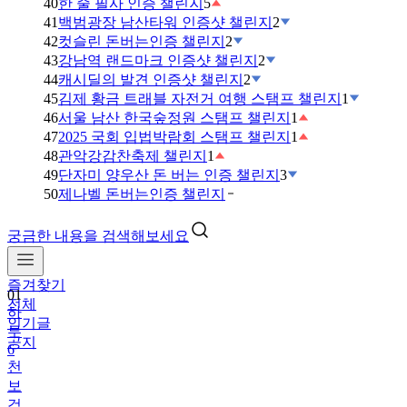
40
한 줄 필사 인증 챌린지
5
41
백범광장 남산타워 인증샷 챌린지
2
42
컷슬린 돈버는인증 챌린지
2
43
강남역 랜드마크 인증샷 챌린지
2
44
캐시딜의 발견 인증샷 챌린지
2
45
김제 황금 트래블 자전거 여행 스탬프 챌린지
1
46
서울 남산 한국숲정원 스탬프 챌린지
1
47
2025 국회 입법박람회 스탬프 챌린지
1
48
관악강감찬축제 챌린지
1
49
단자미 양우산 돈 버는 인증 챌린지
3
50
제나벨 돈버는인증 챌린지
궁금한 내용을 검색해보세요
즐겨찾기
01
전체
하
인기글
루
공지
6
천
보
걷