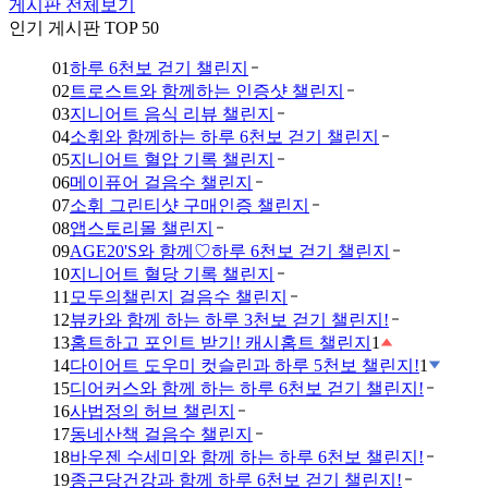
게시판 전체보기
인기 게시판 TOP 50
01
하루 6천보 걷기 챌린지
02
트로스트와 함께하는 인증샷 챌린지
03
지니어트 음식 리뷰 챌린지
04
소휘와 함께하는 하루 6천보 걷기 챌린지
05
지니어트 혈압 기록 챌린지
06
메이퓨어 걸음수 챌린지
07
소휘 그린티샷 구매인증 챌린지
08
앱스토리몰 챌린지
09
AGE20'S와 함께♡하루 6천보 걷기 챌린지
10
지니어트 혈당 기록 챌린지
11
모두의챌린지 걸음수 챌린지
12
뷰카와 함께 하는 하루 3천보 걷기 챌린지!
13
홈트하고 포인트 받기! 캐시홈트 챌린지
1
14
다이어트 도우미 컷슬린과 하루 5천보 챌린지!
1
15
디어커스와 함께 하는 하루 6천보 걷기 챌린지!
16
사법정의 허브 챌린지
17
동네산책 걸음수 챌린지
18
바우젠 수세미와 함께 하는 하루 6천보 챌린지!
19
종근당건강과 함께 하루 6천보 걷기 챌린지!