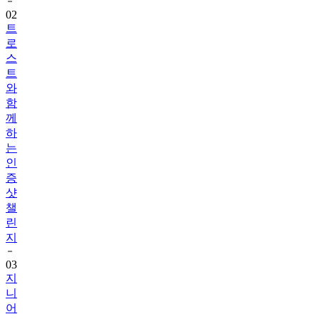
트
로
스
트
와
함
께
하
는
인
증
샷
챌
린
지
03
지
니
어
트
음