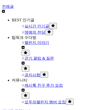
전체글
BEST 인기글
실시간 인기글
명예의 전당
팀워크 수다방
챌린지 이야기
걷기 꿀팁 & 질문
공지사항
커뮤니티
캐시톡 친구 추가 모집
모두의챌린지 멤버 모집