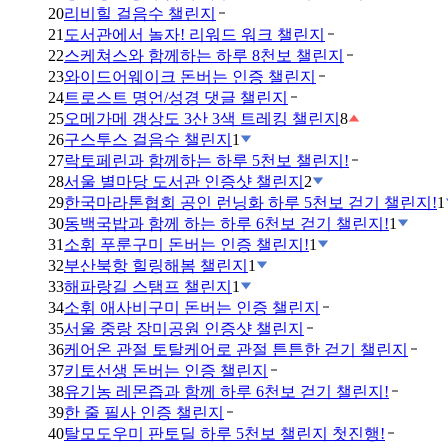
20
리비힐 걸음수 챌린지
21
도서관에서 놀자! 리워드 워크 챌린지
22
스케쳐스와 함께하는 하루 8천보 챌린지
23
와이드어웨이크 돈버는 인증 챌린지
24
트로스트 명언/성경 댓글 챌린지
25
오메가메 갱상도 3산 3색 트레킹 챌린지
8
26
구스투스 걸음수 챌린지
1
27
락토페린과 함께하는 하루 5천보 챌린지!
28
서울 별마당 도서관 인증샷 챌린지
2
29
한국마라톤협회 공인 런닝화 하루 5천보 걷기 챌린지!
1
30
동백국밥과 함께 하는 하루 6천보 걷기 챌린지!
1
31
소휘 푸룬구미 돈버는 인증 챌린지!
1
32
부산북항 힐링해봄 챌린지
1
33
해파랑길 스탬프 챌린지
1
34
소휘 애사비구미 돈버는 인증 챌린지
35
서울 중랑 장미공원 인증샷 챌린지
36
케어온 관절 토탈케어로 관절 튼튼한 걷기 챌린지
37
키토선생 돈버는 인증 챌린지
38
유기농 레몬즙과 함께 하루 6천보 걷기 챌린지!
39
한 줄 필사 인증 챌린지
40
탈모도우미 판토딜 하루 5천보 챌린지 첫진행!