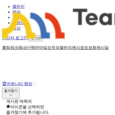
챌린지
채널
소식
커뮤니티
보상
관리자 로그인
로그인
홈
팀워크
동네산책
런마일
모두의챌린지
캐시로또
보험
캐시딜
🏆
커뮤니티 랭킹
즐겨찾기
게시판 제목의
아이콘을 선택하면
즐겨찾기에 추가됩니다.