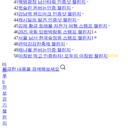
41
백범광장 남산타워 인증샷 챌린지
42
컷슬린 돈버는인증 챌린지
43
강남역 랜드마크 인증샷 챌린지
44
캐시딜의 발견 인증샷 챌린지
45
김제 황금 트래블 자전거 여행 스탬프 챌린지
46
2025 국회 입법박람회 스탬프 챌린지
1
47
서울 남산 한국숲정원 스탬프 챌린지
1
48
관악강감찬축제 챌린지
49
제나벨 돈버는인증 챌린지
01
50
아침밥 먹고 인증하자! 모두의 아침밥 챌린지
NEW
하
루
궁금한 내용을 검색해보세요
6
천
보
걷
기
챌
린
지
02