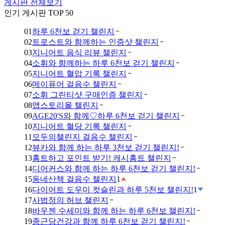
게시판 전체보기
인기 게시판 TOP 50
01
하루 6천보 걷기 챌린지
02
트로스트와 함께하는 인증샷 챌린지
03
지니어트 음식 리뷰 챌린지
04
소휘와 함께하는 하루 6천보 걷기 챌린지
05
지니어트 혈압 기록 챌린지
06
메이퓨어 걸음수 챌린지
07
소휘 그린티샷 구매인증 챌린지
08
앱스토리몰 챌린지
09
AGE20'S와 함께♡하루 6천보 걷기 챌린지
10
지니어트 혈당 기록 챌린지
11
모두의챌린지 걸음수 챌린지
12
뷰카와 함께 하는 하루 3천보 걷기 챌린지!
13
홈트하고 포인트 받기! 캐시홈트 챌린지
14
디어커스와 함께 하는 하루 6천보 걷기 챌린지!
15
동네산책 걸음수 챌린지
1
16
다이어트 도우미 컷슬린과 하루 5천보 챌린지!
1
17
사법정의 허브 챌린지
18
바우젠 수세미와 함께 하는 하루 6천보 챌린지!
19
종근당건강과 함께 하루 6천보 걷기 챌린지!