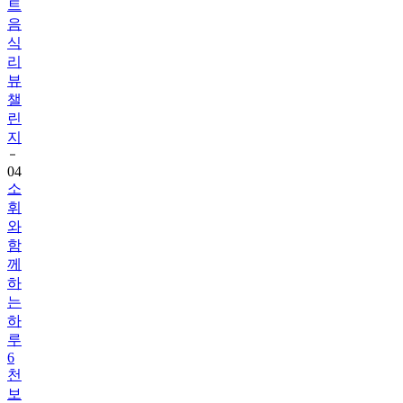
식
리
뷰
챌
린
지
04
소
휘
와
함
께
하
는
하
루
6
천
보
걷
기