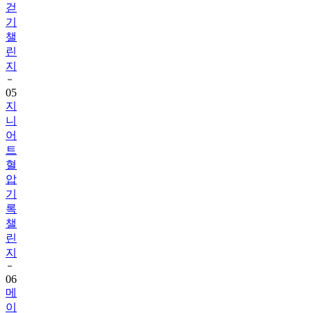
챌
린
지
05
지
니
어
트
혈
압
기
록
챌
린
지
06
메
이
퓨
어