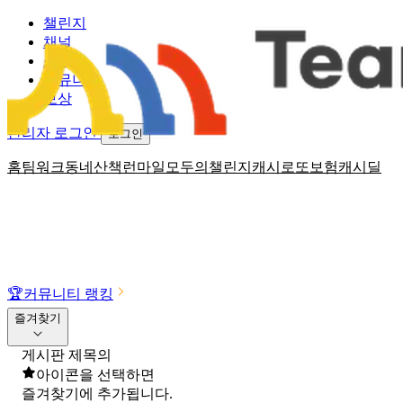
챌린지
채널
소식
커뮤니티
보상
관리자 로그인
로그인
홈
팀워크
동네산책
런마일
모두의챌린지
캐시로또
보험
캐시딜
🏆
커뮤니티 랭킹
즐겨찾기
게시판 제목의
아이콘을 선택하면
즐겨찾기에 추가됩니다.