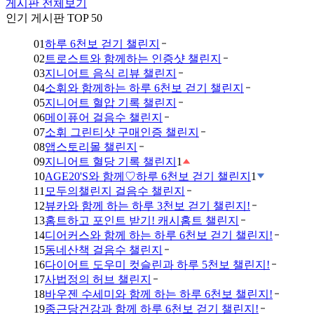
게시판 전체보기
인기 게시판 TOP 50
01
하루 6천보 걷기 챌린지
02
트로스트와 함께하는 인증샷 챌린지
03
지니어트 음식 리뷰 챌린지
04
소휘와 함께하는 하루 6천보 걷기 챌린지
05
지니어트 혈압 기록 챌린지
06
메이퓨어 걸음수 챌린지
07
소휘 그린티샷 구매인증 챌린지
08
앱스토리몰 챌린지
09
지니어트 혈당 기록 챌린지
1
10
AGE20'S와 함께♡하루 6천보 걷기 챌린지
1
11
모두의챌린지 걸음수 챌린지
12
뷰카와 함께 하는 하루 3천보 걷기 챌린지!
13
홈트하고 포인트 받기! 캐시홈트 챌린지
14
디어커스와 함께 하는 하루 6천보 걷기 챌린지!
15
동네산책 걸음수 챌린지
16
다이어트 도우미 컷슬린과 하루 5천보 챌린지!
17
사법정의 허브 챌린지
18
바우젠 수세미와 함께 하는 하루 6천보 챌린지!
19
종근당건강과 함께 하루 6천보 걷기 챌린지!