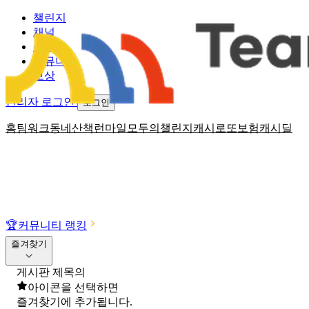
챌린지
채널
소식
커뮤니티
보상
관리자 로그인
로그인
홈
팀워크
동네산책
런마일
모두의챌린지
캐시로또
보험
캐시딜
🏆
커뮤니티 랭킹
즐겨찾기
게시판 제목의
아이콘을 선택하면
즐겨찾기에 추가됩니다.