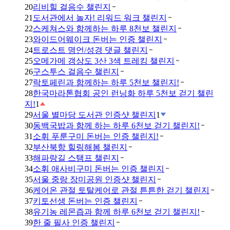
20
리비힐 걸음수 챌린지
21
도서관에서 놀자! 리워드 워크 챌린지
22
스케쳐스와 함께하는 하루 8천보 챌린지
23
와이드어웨이크 돈버는 인증 챌린지
24
트로스트 명언/성경 댓글 챌린지
25
오메가메 갱상도 3산 3색 트레킹 챌린지
26
구스투스 걸음수 챌린지
27
락토페린과 함께하는 하루 5천보 챌린지!
28
한국마라톤협회 공인 런닝화 하루 5천보 걷기 챌린
지!
1
29
서울 별마당 도서관 인증샷 챌린지
1
30
동백국밥과 함께 하는 하루 6천보 걷기 챌린지!
31
소휘 푸룬구미 돈버는 인증 챌린지!
32
부산북항 힐링해봄 챌린지
33
해파랑길 스탬프 챌린지
34
소휘 애사비구미 돈버는 인증 챌린지
35
서울 중랑 장미공원 인증샷 챌린지
36
케어온 관절 토탈케어로 관절 튼튼한 걷기 챌린지
37
키토선생 돈버는 인증 챌린지
38
유기농 레몬즙과 함께 하루 6천보 걷기 챌린지!
39
한 줄 필사 인증 챌린지