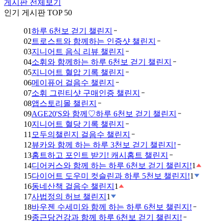
게시판 전체보기
인기 게시판 TOP 50
01
하루 6천보 걷기 챌린지
02
트로스트와 함께하는 인증샷 챌린지
03
지니어트 음식 리뷰 챌린지
04
소휘와 함께하는 하루 6천보 걷기 챌린지
05
지니어트 혈압 기록 챌린지
06
메이퓨어 걸음수 챌린지
07
소휘 그린티샷 구매인증 챌린지
08
앱스토리몰 챌린지
09
AGE20'S와 함께♡하루 6천보 걷기 챌린지
10
지니어트 혈당 기록 챌린지
11
모두의챌린지 걸음수 챌린지
12
뷰카와 함께 하는 하루 3천보 걷기 챌린지!
13
홈트하고 포인트 받기! 캐시홈트 챌린지
14
디어커스와 함께 하는 하루 6천보 걷기 챌린지!
1
15
다이어트 도우미 컷슬린과 하루 5천보 챌린지!
1
16
동네산책 걸음수 챌린지
1
17
사법정의 허브 챌린지
1
18
바우젠 수세미와 함께 하는 하루 6천보 챌린지!
19
종근당건강과 함께 하루 6천보 걷기 챌린지!