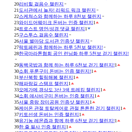
20
리비힐 걸음수 챌린지
21
도서관에서 놀자! 리워드 워크 챌린지
22
스케쳐스와 함께하는 하루 8천보 챌린지
23
와이드어웨이크 돈버는 인증 챌린지
1
24
트로스트 명언/성경 댓글 챌린지
1
25
구스투스 걸음수 챌린지
26
서울 별마당 도서관 인증샷 챌린지
27
락토페린과 함께하는 하루 5천보 챌린지!
28
한국마라톤협회 공인 런닝화 하루 5천보 걷기 챌린지!
29
동백국밥과 함께 하는 하루 6천보 걷기 챌린지!
1
30
소휘 푸룬구미 돈버는 인증 챌린지!
1
31
부산북항 힐링해봄 챌린지
1
32
해파랑길 스탬프 챌린지
1
33
오메가메 갱상도 3산 3색 트레킹 챌린지
1
34
소휘 애사비구미 돈버는 인증 챌린지
1
35
서울 중랑 장미공원 인증샷 챌린지
1
36
케어온 관절 토탈케어로 관절 튼튼한 걷기 챌린지
1
37
키토선생 돈버는 인증 챌린지
1
38
유기농 레몬즙과 함께 하루 6천보 걷기 챌린지!
1
39
한 줄 필사 인증 챌린지
1