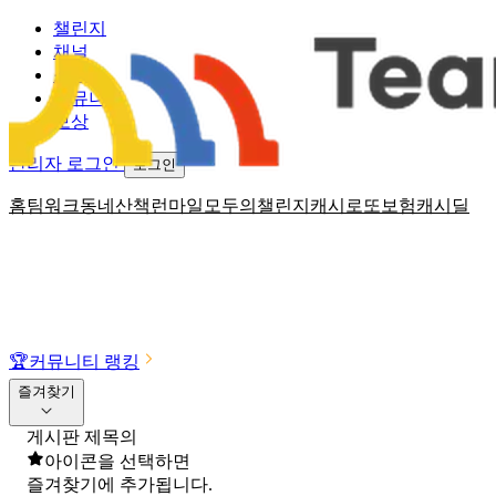
챌린지
채널
소식
커뮤니티
보상
관리자 로그인
로그인
홈
팀워크
동네산책
런마일
모두의챌린지
캐시로또
보험
캐시딜
🏆
커뮤니티 랭킹
즐겨찾기
게시판 제목의
아이콘을 선택하면
즐겨찾기에 추가됩니다.