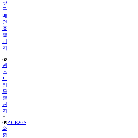
샷
구
매
인
증
챌
린
지
08
앱
스
토
리
몰
챌
린
지
09
AGE20'S
와
함