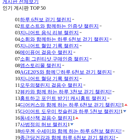
게시판 전체보기
인기 게시판 TOP 50
01
하루 6천보 걷기 챌린지
02
트로스트와 함께하는 인증샷 챌린지
03
지니어트 음식 리뷰 챌린지
04
소휘와 함께하는 하루 6천보 걷기 챌린지
05
지니어트 혈압 기록 챌린지
06
메이퓨어 걸음수 챌린지
07
소휘 그린티샷 구매인증 챌린지
08
앱스토리몰 챌린지
09
AGE20'S와 함께♡하루 6천보 걷기 챌린지
10
지니어트 혈당 기록 챌린지
11
모두의챌린지 걸음수 챌린지
12
뷰카와 함께 하는 하루 3천보 걷기 챌린지!
13
홈트하고 포인트 받기! 캐시홈트 챌린지
14
디어커스와 함께 하는 하루 6천보 걷기 챌린지!
1
15
다이어트 도우미 컷슬린과 하루 5천보 챌린지!
1
16
동네산책 걸음수 챌린지
1
17
사법정의 허브 챌린지
1
18
바우젠 수세미와 함께 하는 하루 6천보 챌린지!
19
종근당건강과 함께 하루 6천보 걷기 챌린지!