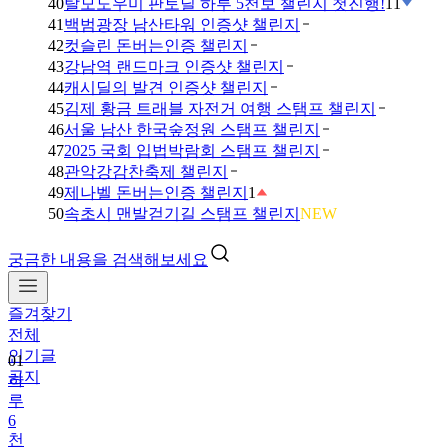
40
탈모도우미 판토딜 하루 5천보 챌린지 첫진행!
11
41
백범광장 남산타워 인증샷 챌린지
42
컷슬린 돈버는인증 챌린지
43
강남역 랜드마크 인증샷 챌린지
44
캐시딜의 발견 인증샷 챌린지
45
김제 황금 트래블 자전거 여행 스탬프 챌린지
46
서울 남산 한국숲정원 스탬프 챌린지
47
2025 국회 입법박람회 스탬프 챌린지
48
관악강감찬축제 챌린지
49
제나벨 돈버는인증 챌린지
1
50
속초시 맨발걷기길 스탬프 챌린지
NEW
궁금한 내용을 검색해보세요
즐겨찾기
전체
인기글
01
공지
하
루
6
천