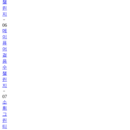
챌
린
지
06
메
이
퓨
어
걸
음
수
챌
린
지
07
소
휘
그
린
티