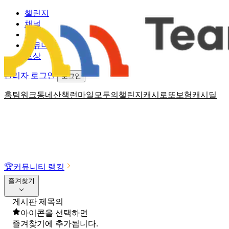
챌린지
채널
소식
커뮤니티
보상
관리자 로그인
로그인
홈
팀워크
동네산책
런마일
모두의챌린지
캐시로또
보험
캐시딜
🏆
커뮤니티 랭킹
즐겨찾기
게시판 제목의
아이콘을 선택하면
즐겨찾기에 추가됩니다.