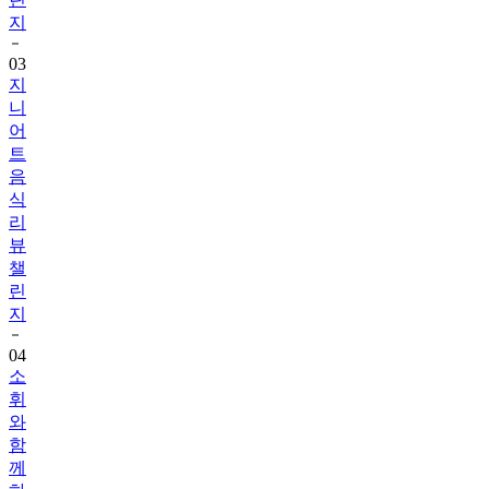
지
03
지
니
어
트
음
식
리
뷰
챌
린
지
04
소
휘
와
함
께