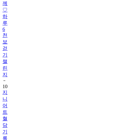
께
♡
하
루
6
천
보
걷
기
챌
린
지
10
지
니
어
트
혈
당
기
록