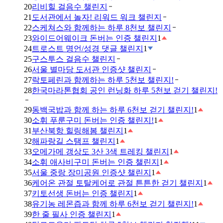
20
리비힐 걸음수 챌린지
21
도서관에서 놀자! 리워드 워크 챌린지
22
스케쳐스와 함께하는 하루 8천보 챌린지
23
와이드어웨이크 돈버는 인증 챌린지
1
24
트로스트 명언/성경 댓글 챌린지
1
25
구스투스 걸음수 챌린지
26
서울 별마당 도서관 인증샷 챌린지
27
락토페린과 함께하는 하루 5천보 챌린지!
28
한국마라톤협회 공인 런닝화 하루 5천보 걷기 챌린지!
29
동백국밥과 함께 하는 하루 6천보 걷기 챌린지!
1
30
소휘 푸룬구미 돈버는 인증 챌린지!
1
31
부산북항 힐링해봄 챌린지
1
32
해파랑길 스탬프 챌린지
1
33
오메가메 갱상도 3산 3색 트레킹 챌린지
1
34
소휘 애사비구미 돈버는 인증 챌린지
1
35
서울 중랑 장미공원 인증샷 챌린지
1
36
케어온 관절 토탈케어로 관절 튼튼한 걷기 챌린지
1
37
키토선생 돈버는 인증 챌린지
1
38
유기농 레몬즙과 함께 하루 6천보 걷기 챌린지!
1
39
한 줄 필사 인증 챌린지
1