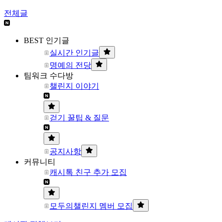
전체글
BEST 인기글
실시간 인기글
명예의 전당
팀워크 수다방
챌린지 이야기
걷기 꿀팁 & 질문
공지사항
커뮤니티
캐시톡 친구 추가 모집
모두의챌린지 멤버 모집