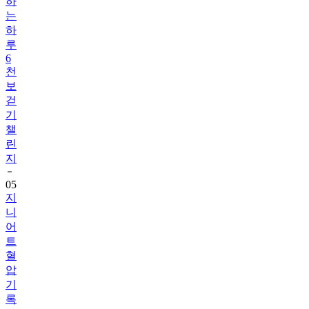
하
는
하
루
6
천
보
걷
기
챌
린
지
05
지
니
어
트
혈
압
기
록