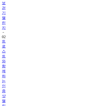
보
걷
기
챌
린
지
02
트
로
스
트
와
함
께
하
는
인
증
샷
챌
린