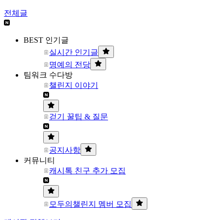
전체글
BEST 인기글
실시간 인기글
명예의 전당
팀워크 수다방
챌린지 이야기
걷기 꿀팁 & 질문
공지사항
커뮤니티
캐시톡 친구 추가 모집
모두의챌린지 멤버 모집