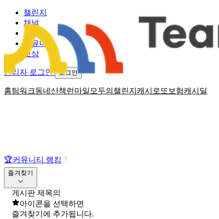
챌린지
채널
소식
커뮤니티
보상
관리자 로그인
로그인
홈
팀워크
동네산책
런마일
모두의챌린지
캐시로또
보험
캐시딜
🏆
커뮤니티 랭킹
즐겨찾기
게시판 제목의
아이콘을 선택하면
즐겨찾기에 추가됩니다.