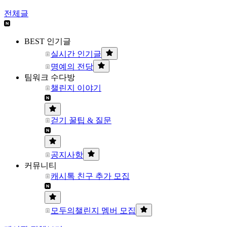
전체글
BEST 인기글
실시간 인기글
명예의 전당
팀워크 수다방
챌린지 이야기
걷기 꿀팁 & 질문
공지사항
커뮤니티
캐시톡 친구 추가 모집
모두의챌린지 멤버 모집