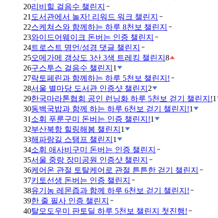
20
리비힐 걸음수 챌린지
21
도서관에서 놀자! 리워드 워크 챌린지
22
스케쳐스와 함께하는 하루 8천보 챌린지
23
와이드어웨이크 돈버는 인증 챌린지
24
트로스트 명언/성경 댓글 챌린지
25
오메가메 갱상도 3산 3색 트레킹 챌린지
8
26
구스투스 걸음수 챌린지
1
27
락토페린과 함께하는 하루 5천보 챌린지!
28
서울 별마당 도서관 인증샷 챌린지
2
29
한국마라톤협회 공인 런닝화 하루 5천보 걷기 챌린지!
1
30
동백국밥과 함께 하는 하루 6천보 걷기 챌린지!
1
31
소휘 푸룬구미 돈버는 인증 챌린지!
1
32
부산북항 힐링해봄 챌린지
1
33
해파랑길 스탬프 챌린지
1
34
소휘 애사비구미 돈버는 인증 챌린지
35
서울 중랑 장미공원 인증샷 챌린지
36
케어온 관절 토탈케어로 관절 튼튼한 걷기 챌린지
37
키토선생 돈버는 인증 챌린지
38
유기농 레몬즙과 함께 하루 6천보 걷기 챌린지!
39
한 줄 필사 인증 챌린지
40
탈모도우미 판토딜 하루 5천보 챌린지 첫진행!