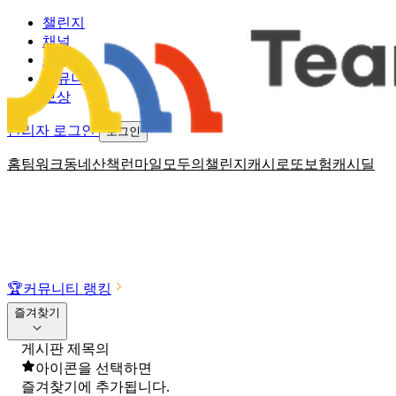
챌린지
채널
소식
커뮤니티
보상
관리자 로그인
로그인
홈
팀워크
동네산책
런마일
모두의챌린지
캐시로또
보험
캐시딜
🏆
커뮤니티 랭킹
즐겨찾기
게시판 제목의
아이콘을 선택하면
즐겨찾기에 추가됩니다.