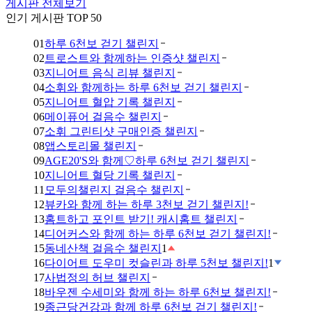
게시판 전체보기
인기 게시판 TOP 50
01
하루 6천보 걷기 챌린지
02
트로스트와 함께하는 인증샷 챌린지
03
지니어트 음식 리뷰 챌린지
04
소휘와 함께하는 하루 6천보 걷기 챌린지
05
지니어트 혈압 기록 챌린지
06
메이퓨어 걸음수 챌린지
07
소휘 그린티샷 구매인증 챌린지
08
앱스토리몰 챌린지
09
AGE20'S와 함께♡하루 6천보 걷기 챌린지
10
지니어트 혈당 기록 챌린지
11
모두의챌린지 걸음수 챌린지
12
뷰카와 함께 하는 하루 3천보 걷기 챌린지!
13
홈트하고 포인트 받기! 캐시홈트 챌린지
14
디어커스와 함께 하는 하루 6천보 걷기 챌린지!
15
동네산책 걸음수 챌린지
1
16
다이어트 도우미 컷슬린과 하루 5천보 챌린지!
1
17
사법정의 허브 챌린지
18
바우젠 수세미와 함께 하는 하루 6천보 챌린지!
19
종근당건강과 함께 하루 6천보 걷기 챌린지!