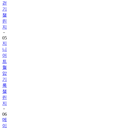
챌
린
지
05
지
니
어
트
혈
압
기
록
챌
린
지
06
메
이
퓨
어