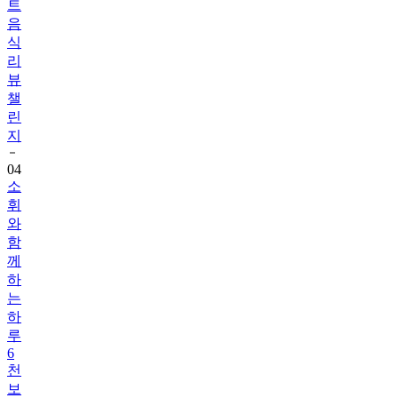
식
리
뷰
챌
린
지
04
소
휘
와
함
께
하
는
하
루
6
천
보
걷
기