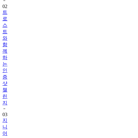
트
로
스
트
와
함
께
하
는
인
증
샷
챌
린
지
03
지
니
어
트
음