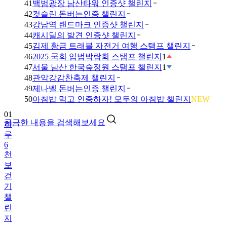
41
백범광장 남산타워 인증샷 챌린지
42
컷슬린 돈버는인증 챌린지
43
강남역 랜드마크 인증샷 챌린지
44
캐시딜의 발견 인증샷 챌린지
45
김제 황금 트래블 자전거 여행 스탬프 챌린지
46
2025 국회 입법박람회 스탬프 챌린지
1
47
서울 남산 한국숲정원 스탬프 챌린지
1
48
관악강감찬축제 챌린지
49
제나벨 돈버는인증 챌린지
01
50
아침밥 먹고 인증하자! 모두의 아침밥 챌린지
NEW
하
루
궁금한 내용을 검색해보세요
6
천
보
걷
기
챌
린
지
02