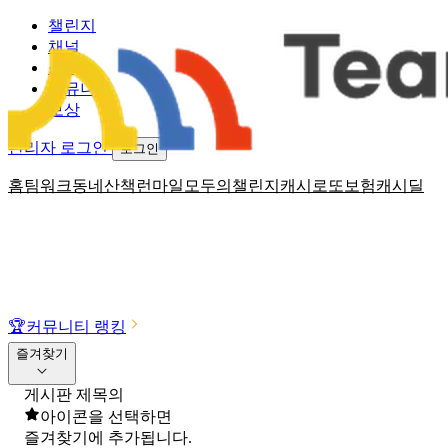
챌린지
채널
소식
커뮤니티
보상
관리자 로그인
로그인
홈
팀워크
동네산책
런마일
모두의챌린지
캐시로또
보험
캐시딜
🏆
커뮤니티 랭킹
즐겨찾기
게시판 제목의
아이콘을 선택하면
즐겨찾기에 추가됩니다.