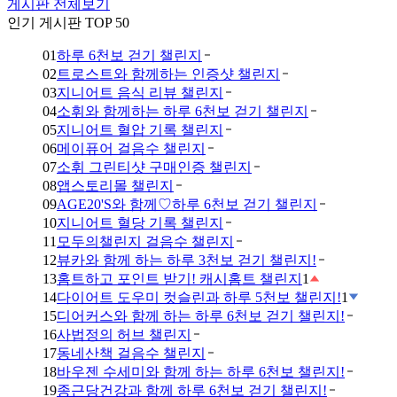
게시판 전체보기
인기 게시판 TOP 50
01
하루 6천보 걷기 챌린지
02
트로스트와 함께하는 인증샷 챌린지
03
지니어트 음식 리뷰 챌린지
04
소휘와 함께하는 하루 6천보 걷기 챌린지
05
지니어트 혈압 기록 챌린지
06
메이퓨어 걸음수 챌린지
07
소휘 그린티샷 구매인증 챌린지
08
앱스토리몰 챌린지
09
AGE20'S와 함께♡하루 6천보 걷기 챌린지
10
지니어트 혈당 기록 챌린지
11
모두의챌린지 걸음수 챌린지
12
뷰카와 함께 하는 하루 3천보 걷기 챌린지!
13
홈트하고 포인트 받기! 캐시홈트 챌린지
1
14
다이어트 도우미 컷슬린과 하루 5천보 챌린지!
1
15
디어커스와 함께 하는 하루 6천보 걷기 챌린지!
16
사법정의 허브 챌린지
17
동네산책 걸음수 챌린지
18
바우젠 수세미와 함께 하는 하루 6천보 챌린지!
19
종근당건강과 함께 하루 6천보 걷기 챌린지!