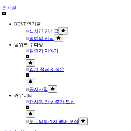
전체글
BEST 인기글
실시간 인기글
명예의 전당
팀워크 수다방
챌린지 이야기
걷기 꿀팁 & 질문
공지사항
커뮤니티
캐시톡 친구 추가 모집
모두의챌린지 멤버 모집