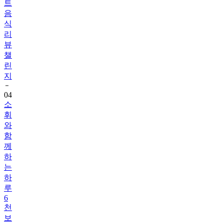
트
음
식
리
뷰
챌
린
지
04
소
휘
와
함
께
하
는
하
루
6
천
보