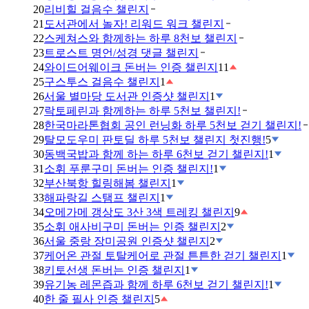
20
리비힐 걸음수 챌린지
21
도서관에서 놀자! 리워드 워크 챌린지
22
스케쳐스와 함께하는 하루 8천보 챌린지
23
트로스트 명언/성경 댓글 챌린지
24
와이드어웨이크 돈버는 인증 챌린지
11
25
구스투스 걸음수 챌린지
1
26
서울 별마당 도서관 인증샷 챌린지
1
27
락토페린과 함께하는 하루 5천보 챌린지!
28
한국마라톤협회 공인 런닝화 하루 5천보 걷기 챌린지!
29
탈모도우미 판토딜 하루 5천보 챌린지 첫진행!
5
30
동백국밥과 함께 하는 하루 6천보 걷기 챌린지!
1
31
소휘 푸룬구미 돈버는 인증 챌린지!
1
32
부산북항 힐링해봄 챌린지
1
33
해파랑길 스탬프 챌린지
1
34
오메가메 갱상도 3산 3색 트레킹 챌린지
9
35
소휘 애사비구미 돈버는 인증 챌린지
2
36
서울 중랑 장미공원 인증샷 챌린지
2
37
케어온 관절 토탈케어로 관절 튼튼한 걷기 챌린지
1
38
키토선생 돈버는 인증 챌린지
1
39
유기농 레몬즙과 함께 하루 6천보 걷기 챌린지!
1
40
한 줄 필사 인증 챌린지
5