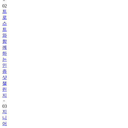
02
트
로
스
트
와
함
께
하
는
인
증
샷
챌
린
지
03
지
니
어