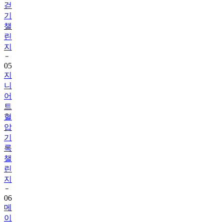
걷
기
챌
린
지
05
지
니
어
트
혈
압
기
록
챌
린
지
06
메
이