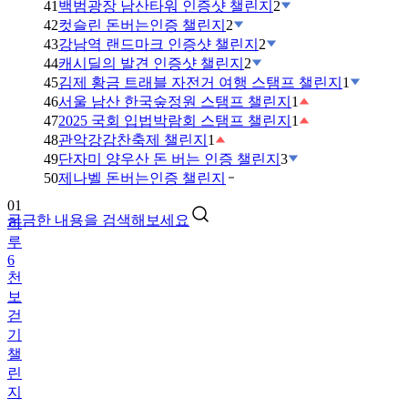
41
백범광장 남산타워 인증샷 챌린지
2
42
컷슬린 돈버는인증 챌린지
2
43
강남역 랜드마크 인증샷 챌린지
2
44
캐시딜의 발견 인증샷 챌린지
2
45
김제 황금 트래블 자전거 여행 스탬프 챌린지
1
46
서울 남산 한국숲정원 스탬프 챌린지
1
47
2025 국회 입법박람회 스탬프 챌린지
1
48
관악강감찬축제 챌린지
1
49
단자미 양우산 돈 버는 인증 챌린지
3
50
제나벨 돈버는인증 챌린지
01
궁금한 내용을 검색해보세요
하
루
6
천
보
걷
기
챌
린
지