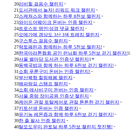
20
리비힐 걸음수 챌린지
21
도서관에서 놀자! 리워드 워크 챌린지
22
스케쳐스와 함께하는 하루 8천보 챌린지
23
와이드어웨이크 돈버는 인증 챌린지
24
트로스트 명언/성경 댓글 챌린지
25
오메가메 갱상도 3산 3색 트레킹 챌린지
26
구스투스 걸음수 챌린지
27
락토페린과 함께하는 하루 5천보 챌린지!
28
한국마라톤협회 공인 런닝화 하루 5천보 걷기 챌린지!
1
29
서울 별마당 도서관 인증샷 챌린지
1
30
동백국밥과 함께 하는 하루 6천보 걷기 챌린지!
31
소휘 푸룬구미 돈버는 인증 챌린지!
32
부산북항 힐링해봄 챌린지
33
해파랑길 스탬프 챌린지
34
소휘 애사비구미 돈버는 인증 챌린지
35
서울 중랑 장미공원 인증샷 챌린지
36
케어온 관절 토탈케어로 관절 튼튼한 걷기 챌린지
37
키토선생 돈버는 인증 챌린지
38
유기농 레몬즙과 함께 하루 6천보 걷기 챌린지!
39
한 줄 필사 인증 챌린지
40
탈모도우미 판토딜 하루 5천보 챌린지 첫진행!