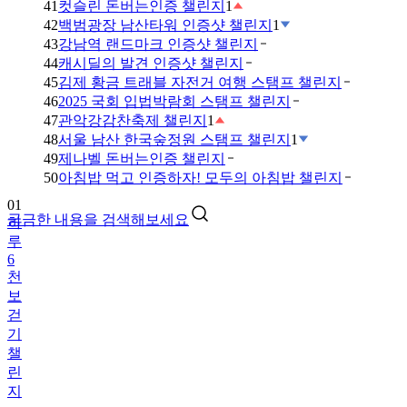
41
컷슬린 돈버는인증 챌린지
1
42
백범광장 남산타워 인증샷 챌린지
1
43
강남역 랜드마크 인증샷 챌린지
44
캐시딜의 발견 인증샷 챌린지
45
김제 황금 트래블 자전거 여행 스탬프 챌린지
46
2025 국회 입법박람회 스탬프 챌린지
47
관악강감찬축제 챌린지
1
48
서울 남산 한국숲정원 스탬프 챌린지
1
49
제나벨 돈버는인증 챌린지
01
50
아침밥 먹고 인증하자! 모두의 아침밥 챌린지
하
루
궁금한 내용을 검색해보세요
6
천
보
걷
기
챌
린
지
02