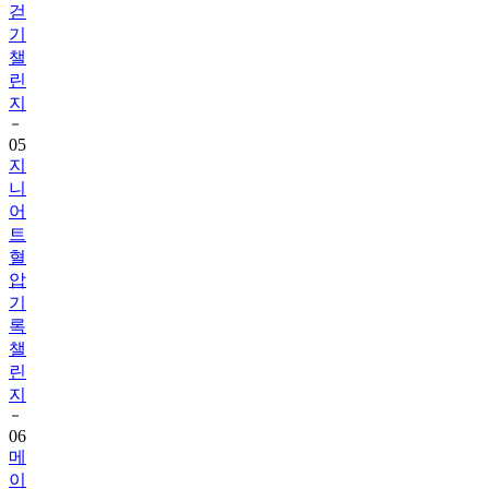
챌
린
지
05
지
니
어
트
혈
압
기
록
챌
린
지
06
메
이
퓨
어