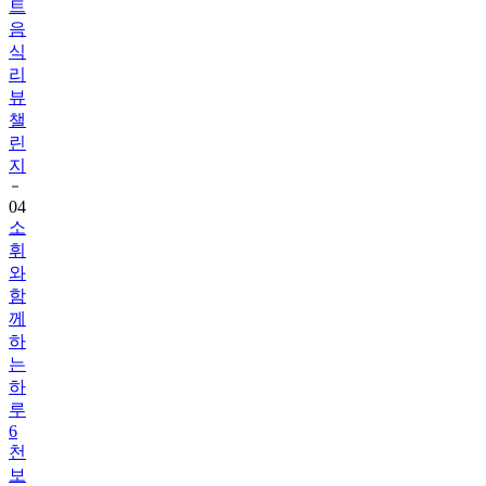
식
리
뷰
챌
린
지
04
소
휘
와
함
께
하
는
하
루
6
천
보
걷
기