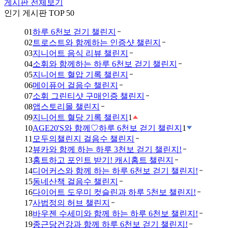
게시판 전체보기
인기 게시판 TOP 50
01
하루 6천보 걷기 챌린지
02
트로스트와 함께하는 인증샷 챌린지
03
지니어트 음식 리뷰 챌린지
04
소휘와 함께하는 하루 6천보 걷기 챌린지
05
지니어트 혈압 기록 챌린지
06
메이퓨어 걸음수 챌린지
07
소휘 그린티샷 구매인증 챌린지
08
앱스토리몰 챌린지
09
지니어트 혈당 기록 챌린지
1
10
AGE20'S와 함께♡하루 6천보 걷기 챌린지
1
11
모두의챌린지 걸음수 챌린지
12
뷰카와 함께 하는 하루 3천보 걷기 챌린지!
13
홈트하고 포인트 받기! 캐시홈트 챌린지
14
디어커스와 함께 하는 하루 6천보 걷기 챌린지!
15
동네산책 걸음수 챌린지
16
다이어트 도우미 컷슬린과 하루 5천보 챌린지!
17
사법정의 허브 챌린지
18
바우젠 수세미와 함께 하는 하루 6천보 챌린지!
19
종근당건강과 함께 하루 6천보 걷기 챌린지!