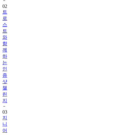
트
로
스
트
와
함
께
하
는
인
증
샷
챌
린
지
03
지
니
어
트
음