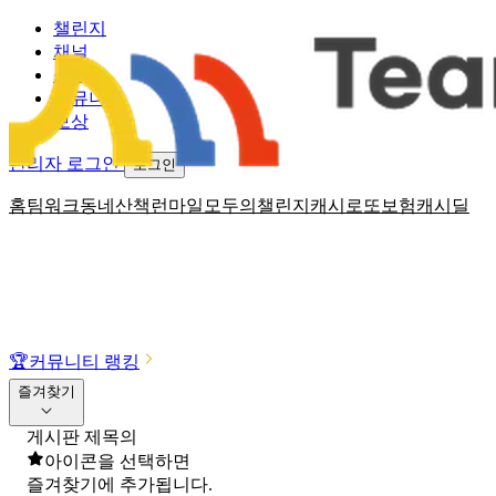
챌린지
채널
소식
커뮤니티
보상
관리자 로그인
로그인
홈
팀워크
동네산책
런마일
모두의챌린지
캐시로또
보험
캐시딜
🏆
커뮤니티 랭킹
즐겨찾기
게시판 제목의
아이콘을 선택하면
즐겨찾기에 추가됩니다.