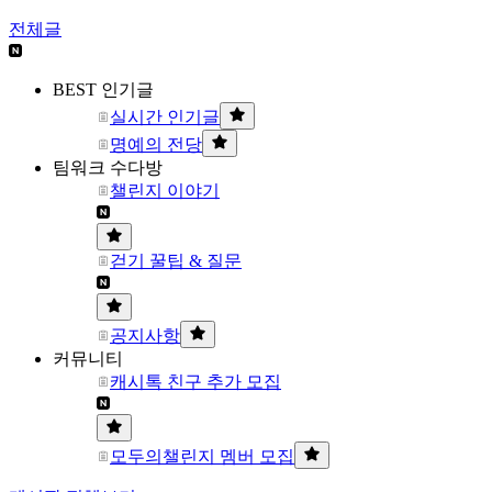
전체글
BEST 인기글
실시간 인기글
명예의 전당
팀워크 수다방
챌린지 이야기
걷기 꿀팁 & 질문
공지사항
커뮤니티
캐시톡 친구 추가 모집
모두의챌린지 멤버 모집