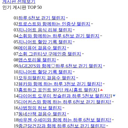
게시판 전체보기
인기 게시판 TOP 50
01
하루 6천보 걷기 챌린지
02
트로스트와 함께하는 인증샷 챌린지
03
지니어트 음식 리뷰 챌린지
04
소휘와 함께하는 하루 6천보 걷기 챌린지
05
지니어트 혈압 기록 챌린지
06
메이퓨어 걸음수 챌린지
07
소휘 그린티샷 구매인증 챌린지
08
앱스토리몰 챌린지
09
AGE20'S와 함께♡하루 6천보 걷기 챌린지
10
지니어트 혈당 기록 챌린지
11
모두의챌린지 걸음수 챌린지
12
뷰카와 함께 하는 하루 3천보 걷기 챌린지!
13
홈트하고 포인트 받기! 캐시홈트 챌린지
1
14
다이어트 도우미 컷슬린과 하루 5천보 챌린지!
1
15
디어커스와 함께 하는 하루 6천보 걷기 챌린지!
16
사법정의 허브 챌린지
17
동네산책 걸음수 챌린지
18
바우젠 수세미와 함께 하는 하루 6천보 챌린지!
19
종근당건강과 함께 하루 6천보 걷기 챌린지!