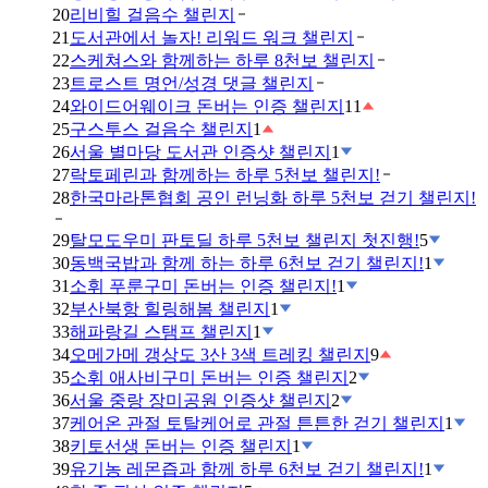
20
리비힐 걸음수 챌린지
21
도서관에서 놀자! 리워드 워크 챌린지
22
스케쳐스와 함께하는 하루 8천보 챌린지
23
트로스트 명언/성경 댓글 챌린지
24
와이드어웨이크 돈버는 인증 챌린지
11
25
구스투스 걸음수 챌린지
1
26
서울 별마당 도서관 인증샷 챌린지
1
27
락토페린과 함께하는 하루 5천보 챌린지!
28
한국마라톤협회 공인 런닝화 하루 5천보 걷기 챌린지!
29
탈모도우미 판토딜 하루 5천보 챌린지 첫진행!
5
30
동백국밥과 함께 하는 하루 6천보 걷기 챌린지!
1
31
소휘 푸룬구미 돈버는 인증 챌린지!
1
32
부산북항 힐링해봄 챌린지
1
33
해파랑길 스탬프 챌린지
1
34
오메가메 갱상도 3산 3색 트레킹 챌린지
9
35
소휘 애사비구미 돈버는 인증 챌린지
2
36
서울 중랑 장미공원 인증샷 챌린지
2
37
케어온 관절 토탈케어로 관절 튼튼한 걷기 챌린지
1
38
키토선생 돈버는 인증 챌린지
1
39
유기농 레몬즙과 함께 하루 6천보 걷기 챌린지!
1